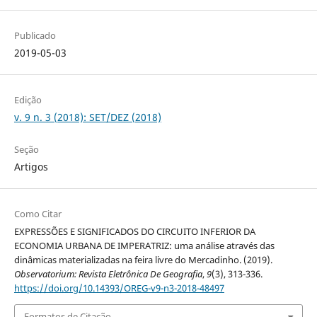
Publicado
2019-05-03
Edição
v. 9 n. 3 (2018): SET/DEZ (2018)
Seção
Artigos
Como Citar
EXPRESSÕES E SIGNIFICADOS DO CIRCUITO INFERIOR DA
ECONOMIA URBANA DE IMPERATRIZ: uma análise através das
dinâmicas materializadas na feira livre do Mercadinho. (2019).
Observatorium: Revista Eletrônica De Geografia
,
9
(3), 313-336.
https://doi.org/10.14393/OREG-v9-n3-2018-48497
Formatos de Citação