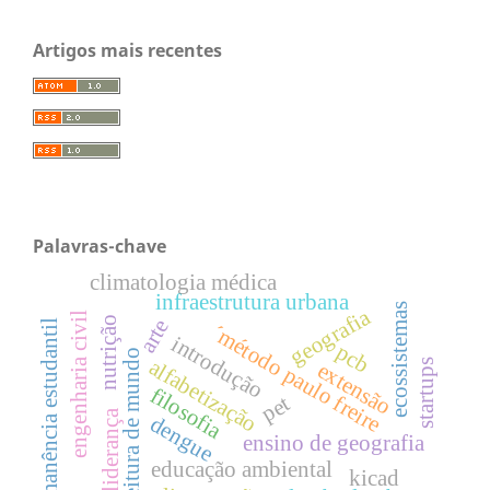
Artigos mais recentes
Palavras-chave
climatologia médica
infraestrutura urbana
ecossistemas
geografia
engenharia civil
nutrição
arte
permanência estudantil
´método paulo freire
introdução
pcb
leitura de mundo
alfabetização
startups
extensão
filosofia
pet
liderança
dengue
ensino de geografia
educação ambiental
kicad