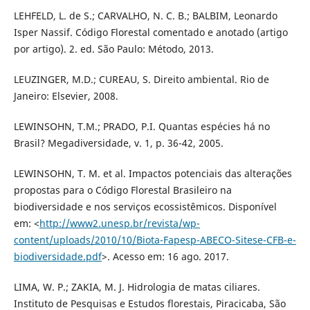
LEHFELD, L. de S.; CARVALHO, N. C. B.; BALBIM, Leonardo
Isper Nassif. Código Florestal comentado e anotado (artigo
por artigo). 2. ed. São Paulo: Método, 2013.
LEUZINGER, M.D.; CUREAU, S. Direito ambiental. Rio de
Janeiro: Elsevier, 2008.
LEWINSOHN, T.M.; PRADO, P.I. Quantas espécies há no
Brasil? Megadiversidade, v. 1, p. 36-42, 2005.
LEWINSOHN, T. M. et al. Impactos potenciais das alterações
propostas para o Código Florestal Brasileiro na
biodiversidade e nos serviços ecossistêmicos. Disponível
em: <
http://www2.unesp.br/revista/wp-
content/uploads/2010/10/Biota-Fapesp-ABECO-Sitese-CFB-e-
biodiversidade.pdf
>. Acesso em: 16 ago. 2017.
LIMA, W. P.; ZAKIA, M. J. Hidrologia de matas ciliares.
Instituto de Pesquisas e Estudos florestais, Piracicaba, São