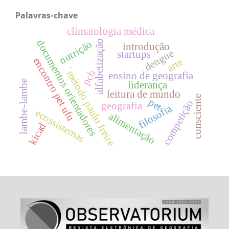
Palavras-chave
climatologia médica
documentos orientadores
nutrição
alfabetização
introdução
dengue
startups
encontro pet ufu
arte
´método paulo freire
pcb
ensino de geografia
lambe-lambe
liderança
leitura de mundo
consciente
pet
competição
geografia
filosofia
ecossistemas
alimentação
kicad