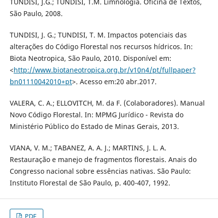
TUNDISI, J.G.; TUNDISI, T.M. Limnologia. Oficina de Textos,
São Paulo, 2008.
TUNDISI, J. G.; TUNDISI, T. M. Impactos potenciais das
alterações do Código Florestal nos recursos hídricos. In:
Biota Neotropica, São Paulo, 2010. Disponível em:
<
http://www.biotaneotropica.org.br/v10n4/pt/fullpaper?
bn01110042010+pt
>. Acesso em:20 abr.2017.
VALERA, C. A.; ELLOVITCH, M. da F. (Colaboradores). Manual
Novo Código Florestal. In: MPMG Jurídico - Revista do
Ministério Público do Estado de Minas Gerais, 2013.
VIANA, V. M.; TABANEZ, A. A. J.; MARTINS, J. L. A.
Restauração e manejo de fragmentos florestais. Anais do
Congresso nacional sobre essências nativas. São Paulo:
Instituto Florestal de São Paulo, p. 400-407, 1992.
PDF