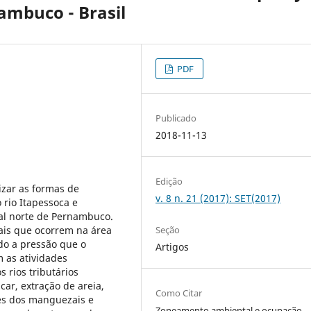
ambuco - Brasil
PDF
Publicado
2018-11-13
Edição
izar as formas de
v. 8 n. 21 (2017): SET(2017)
rio Itapessoca e
ral norte de Pernambuco.
tais que ocorrem na área
Seção
do a pressão que o
Artigos
 as atividades
rios tributários
car, extração de areia,
Como Citar
des dos manguezais e
Zoneamento ambiental e ocupação