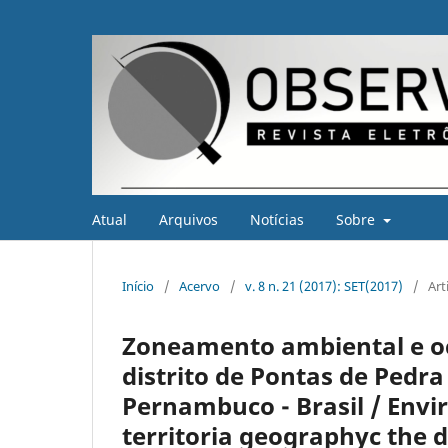
Atual
Arquivos
Notícias
Sobre
Início
/
Acervo
/
v. 8 n. 21 (2017): SET(2017)
/
Art
Zoneamento ambiental e oc
distrito de Pontas de Pedra
Pernambuco - Brasil / Env
territoria geographyc the d