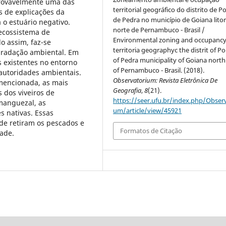
Provavelmente uma das
territorial geográfico do distrito de P
s de explicações da
de Pedra no município de Goiana litor
 o estuário negativo.
norte de Pernambuco - Brasil /
 ecossistema de
Environmental zoning and occupanc
 assim, faz-se
territoria geographyc the distrit of P
gradação ambiental. Em
of Pedra municipality of Goiana north
s existentes no entorno
of Pernambuco - Brasil. (2018).
 autoridades ambientais.
Observatorium: Revista Eletrônica De
mencionada, as mais
Geografia
,
8
(21).
 dos viveiros de
https://seer.ufu.br/index.php/Observ
manguezal, as
um/article/view/45921
s nativas. Essas
nde retiram os pescados e
Formatos de Citação
ade.