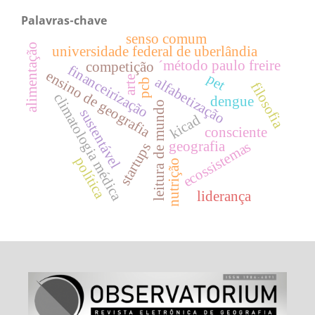
Palavras-chave
senso comum
alimentação
universidade federal de uberlândia
´método paulo freire
competição
financeirização
ensino de geografia
pet
arte
alfabetização
pcb
filosofia
climatologia médica
dengue
leitura de mundo
sustentável
kicad
consciente
geografia
ecossistemas
startups
política
nutrição
liderança