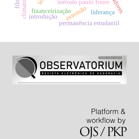
´método paulo freire
extensão
financeirização
liderança
introdução
permanência estudantil