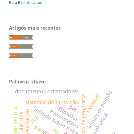
Para Bibliotecários
Artigos mais recentes
Palavras-chave
documentos orientadores
leitura de mundo
extensão
ensino de geografia
sistemas de inovação
pet
´método paulo freire
filosofia
encontro pet ufu
ecossistemas
financeirização
startups
pcb
geografia