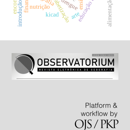
educação ambiental
alfabetização
dengue
alimentação
introdução
nutrição
arte
kicad