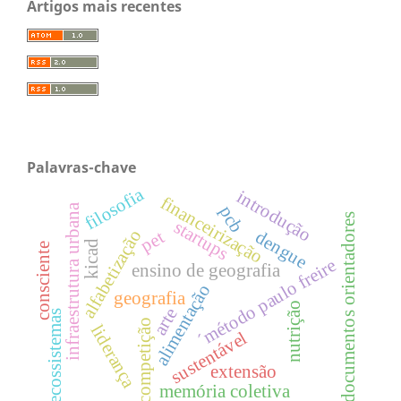
Artigos mais recentes
Palavras-chave
filosofia
introdução
financeirização
infraestrutura urbana
pcb
documentos orientadores
startups
alfabetização
pet
dengue
kicad
consciente
´método paulo freire
ensino de geografia
alimentação
geografia
nutrição
arte
ecossistemas
competição
liderança
sustentável
extensão
memória coletiva