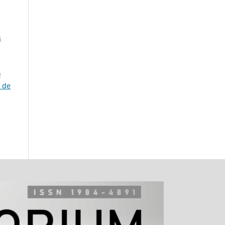
s
o
a de