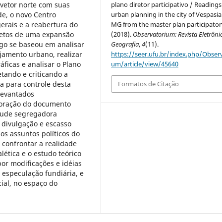
vetor norte com suas
plano diretor participativo / Readings
de, o novo Centro
urban planning in the city of Vespasi
erais e a reabertura do
MG from the master plan participator
jetos de uma expansão
(2018).
Observatorium: Revista Eletrôni
igo se baseou em analisar
Geografia
,
4
(11).
jamento urbano, realizar
https://seer.ufu.br/index.php/Observ
ficas e analisar o Plano
um/article/view/45640
etando e criticando a
a para controle desta
Formatos de Citação
levantados
boração do documento
tude segregadora
 divulgação e escasso
os assuntos políticos do
 confrontar a realidade
ética e o estudo teórico
r modificações e idéias
 especulação fundiária, e
ial, no espaço do