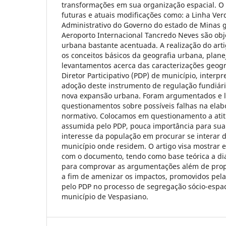
transformações em sua organização espacial. O 
futuras e atuais modificações como: a Linha Ver
Administrativo do Governo do estado de Minas g
Aeroporto Internacional Tancredo Neves são ob
urbana bastante acentuada. A realização do art
os conceitos básicos da geografia urbana, plane
levantamentos acerca das caracterizações geográ
Diretor Participativo (PDP) de município, interpr
adoção deste instrumento de regulação fundiári
nova expansão urbana. Foram argumentados e 
questionamentos sobre possíveis falhas na ela
normativo. Colocamos em questionamento a ati
assumida pelo PDP, pouca importância para sua
interesse da população em procurar se interar d
município onde residem. O artigo visa mostrar e
com o documento, tendo como base teórica a dial
para comprovar as argumentações além de propo
a fim de amenizar os impactos, promovidos pela
pelo PDP no processo de segregação sócio-espac
município de Vespasiano.