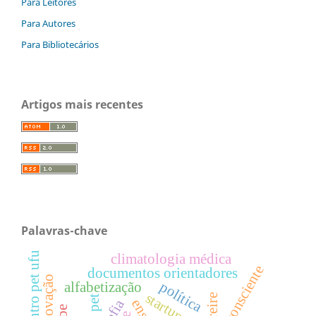
Para Leitores
Para Autores
Para Bibliotecários
Artigos mais recentes
Palavras-chave
encontro pet ufu
climatologia médica
consciente
documentos orientadores
política
alfabetização
startups
pet