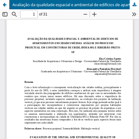
Avaliação da qualidade espacial e ambiental de edifícios de apartamentos em cidades médias: análise do processo projetual em construtoras de Uberlândia-MG e Ribeirão Preto-SP Evaluation of the spatial and environmental quality of apartment buildings in medium cities: analysis of the design process in builders of Uberlândia-MG and Ribeirão Preto-SP