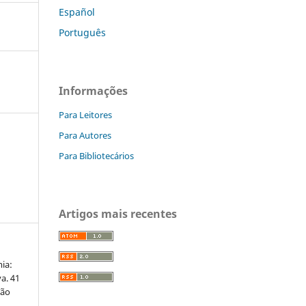
Español
Português
Informações
Para Leitores
Para Autores
Para Bibliotecários
Artigos mais recentes
ia:
a. 41
ção