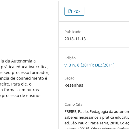
PDF
Publicado
2018-11-13
Edição
gia da Autonomia a
v. 3 n. 8 (2011): DEZ(2011)
rática educativa-crítica,
de seu processo formador,
rência de conhecimento é
Seção
eire. Para ele, o
Resenhas
a forma - em outras
o processo de ensino-
Como Citar
FREIRE, Paulo. Pedagogia da autonom
saberes necessários à prática educativ
ed. São Paulo: Paz e Terra, 2010. Cole
Leitura. (2018).
Observatorium: Revista