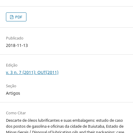
PDF
Publicado
2018-11-13
Edição
v. 3 n. 7 (2011): OUT(2011)
Seção
Artigos
Como Citar
Descarte de óleos lubrificantes e suas embalagens: estudo de caso
dos postos de gasolina e oficinas da cidade de Ituiutaba, Estado de
Minas Gerais / Disposal of lubricating oils and their packaging: case