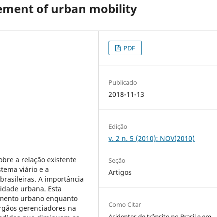
ement of urban mobility
PDF
Publicado
2018-11-13
Edição
v. 2 n. 5 (2010): NOV(2010)
bre a relação existente
Seção
tema viário e a
Artigos
brasileiras. A importância
idade urbana. Esta
amento urbano enquanto
Como Citar
órgãos gerenciadores na
Acidentes de trânsito no Brasil e em