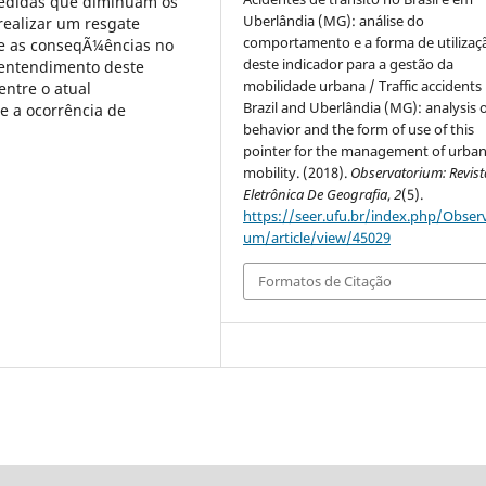
medidas que diminuam os
Uberlândia (MG): análise do
realizar um resgate
comportamento e a forma de utilizaç
o e as conseqÃ¼ências no
deste indicador para a gestão da
 entendimento deste
mobilidade urbana / Traffic accidents 
entre o atual
Brazil and Uberlândia (MG): analysis o
 e a ocorrência de
behavior and the form of use of this
pointer for the management of urba
mobility. (2018).
Observatorium: Revist
Eletrônica De Geografia
,
2
(5).
https://seer.ufu.br/index.php/Observ
um/article/view/45029
Formatos de Citação