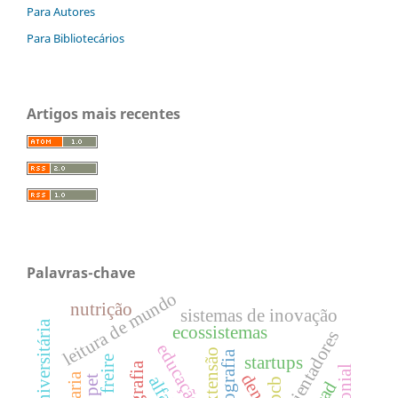
Para Autores
Para Bibliotecários
Artigos mais recentes
Palavras-chave
leitura de mundo
nutrição
sistemas de inovação
ecossistemas
extensão
geografia
startups
pet
pcb