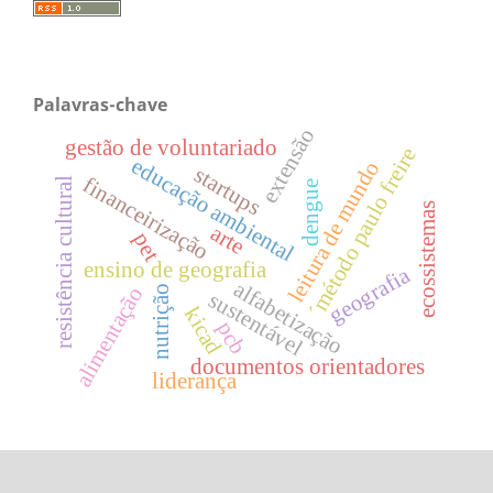
Palavras-chave
extensão
gestão de voluntariado
´método paulo freire
educação ambiental
leitura de mundo
startups
financeirização
resistência cultural
dengue
ecossistemas
arte
pet
ensino de geografia
geografia
alfabetização
alimentação
nutrição
sustentável
kicad
pcb
documentos orientadores
liderança