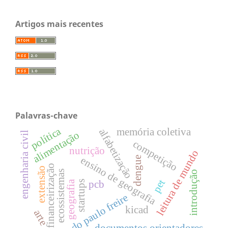
Artigos mais recentes
Palavras-chave
política
memória coletiva
alfabetização
alimentação
engenharia civil
competição
nutrição
leitura de mundo
ensino de geografia
dengue
financeirização
extensão
ecossistemas
introdução
pet
pcb
geografia
startups
´método paulo freire
kicad
arte