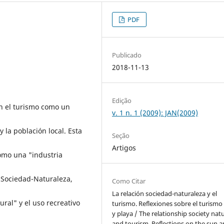
PDF
Publicado
2018-11-13
Edição
en el turismo como un
v. 1 n. 1 (2009): JAN(2009)
 y la población local. Esta
Seção
Artigos
como una "industria
 Sociedad-Naturaleza,
Como Citar
La relación sociedad-naturaleza y el
ral" y el uso recreativo
turismo. Reflexiones sobre el turismo 
y playa / The relationship society nat
and tourism. Reflections on the sun 