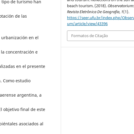
e tipo de turismo han
beach tourism. (2018).
Observatorium
Revista Eletrônica De Geografia
,
1
(1).
otación de las
https://seer.ufu.br/index.php/Observ
um/article/view/43396
Formatos de Citação
 urbanización en el
 la concentración e
alizadas en el presente
a. Como estudio
naerense argentina, a
l objetivo final de este
biéntales asociados al