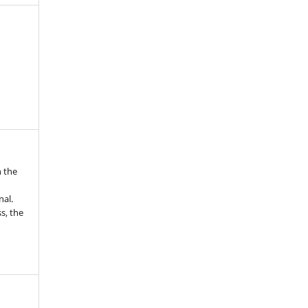
n the
nal.
s, the