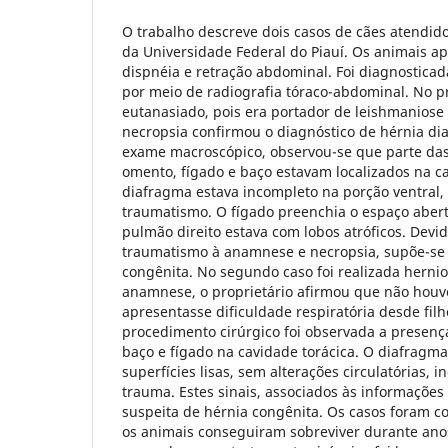
O trabalho descreve dois casos de cães atendido
da Universidade Federal do Piauí. Os animais a
dispnéia e retração abdominal. Foi diagnosticad
por meio de radiografia tóraco-abdominal. No pr
eutanasiado, pois era portador de leishmaniose 
necropsia confirmou o diagnóstico de hérnia di
exame macroscópico, observou-se que parte das 
omento, fígado e baço estavam localizados na ca
diafragma estava incompleto na porção ventral,
traumatismo. O fígado preenchia o espaço aber
pulmão direito estava com lobos atróficos. Devid
traumatismo à anamnese e necropsia, supõe-se 
congênita. No segundo caso foi realizada hernio
anamnese, o proprietário afirmou que não houv
apresentasse dificuldade respiratória desde filh
procedimento cirúrgico foi observada a presença 
baço e fígado na cavidade torácica. O diafragm
superfícies lisas, sem alterações circulatórias, 
trauma. Estes sinais, associados às informaçõe
suspeita de hérnia congênita. Os casos foram c
os animais conseguiram sobreviver durante anos