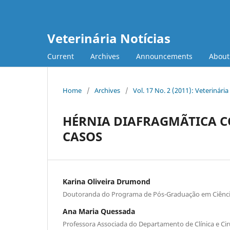
Veterinária Notícias
Current
Archives
Announcements
Abou
Home
/
Archives
/
Vol. 17 No. 2 (2011): Veterinária
HÉRNIA DIAFRAGMÃTICA C
CASOS
Karina Oliveira Drumond
Doutoranda do Programa de Pós-Graduação em Ciência
Ana Maria Quessada
Professora Associada do Departamento de Clínica e Cir