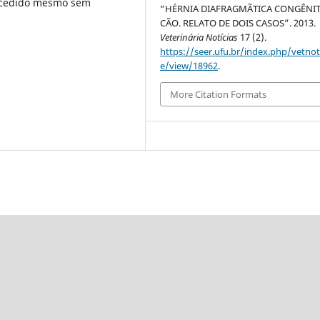
sucedido mesmo sem
“HÉRNIA DIAFRAGMÃTICA CONGÊNI
CÃO. RELATO DE DOIS CASOS”. 2013.
Veterinária Notícias
17 (2).
https://seer.ufu.br/index.php/vetnot/
e/view/18962
.
More Citation Formats