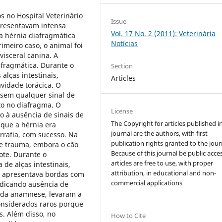
s no Hospital Veterinário
Issue
presentavam intensa
Vol. 17 No. 2 (2011): Veterinária
a hérnia diafragmática
Notícias
imeiro caso, o animal foi
visceral canina. A
afragmática. Durante o
Section
alças intestinais,
Articles
vidade torácica. O
 sem qualquer sinal de
to no diafragma. O
License
o à ausência de sinais de
The Copyright for articles published i
que a hérnia era
journal are the authors, with first
rrafia, com sucesso. Na
publication rights granted to the jour
e trauma, embora o cão
Because of this journal be public acces
ote. Durante o
articles are free to use, with proper
de alças intestinais,
attribution, in educational and non-
a apresentava bordas com
commercial applications
indicando ausência de
s da anamnese, levaram a
onsiderados raros porque
. Além disso, no
How to Cite