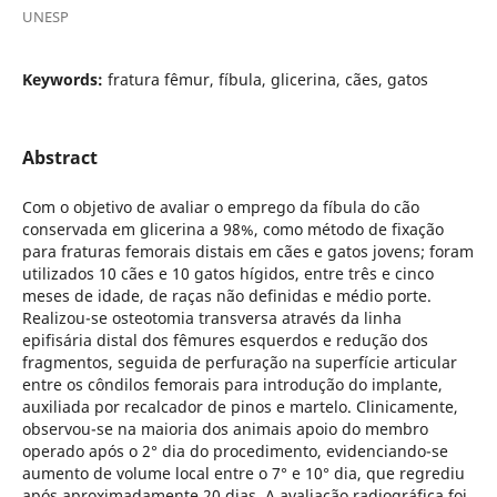
UNESP
Keywords:
fratura fêmur, fíbula, glicerina, cães, gatos
Abstract
Com o objetivo de avaliar o emprego da fíbula do cão
conservada em glicerina a 98%, como método de fixação
para fraturas femorais distais em cães e gatos jovens; foram
utilizados 10 cães e 10 gatos hígidos, entre três e cinco
meses de idade, de raças não definidas e médio porte.
Realizou-se osteotomia transversa através da linha
epifisária distal dos fêmures esquerdos e redução dos
fragmentos, seguida de perfuração na superfície articular
entre os côndilos femorais para introdução do implante,
auxiliada por recalcador de pinos e martelo. Clinicamente,
observou-se na maioria dos animais apoio do membro
operado após o 2° dia do procedimento, evidenciando-se
aumento de volume local entre o 7° e 10° dia, que regrediu
após aproximadamente 20 dias. A avaliação radiográfica foi