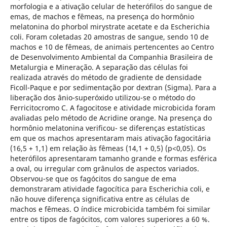
morfologia e a ativação celular de heterófilos do sangue de
emas, de machos e fêmeas, na presença do hormônio
melatonina do phorbol mirystrate acetate e da Escherichia
coli. Foram coletadas 20 amostras de sangue, sendo 10 de
machos e 10 de fêmeas, de animais pertencentes ao Centro
de Desenvolvimento Ambiental da Companhia Brasileira de
Metalurgia e Mineração. A separação das células foi
realizada através do método de gradiente de densidade
Ficoll-Paque e por sedimentação por dextran (Sigma). Para a
liberação dos ânio-superóxido utilizou-se o método do
Ferricitocromo C. A fagocitose e atividade microbicida foram
avaliadas pelo método de Acridine orange. Na presença do
hormônio melatonina verificou- se diferenças estatísticas
em que os machos apresentaram mais ativação fagocitária
(16,5 + 1,1) em relação às fêmeas (14,1 + 0,5) (p<0,05). Os
heterófilos apresentaram tamanho grande e formas esférica
a oval, ou irregular com grânulos de aspectos variados.
Observou-se que os fagócitos do sangue de ema
demonstraram atividade fagocítica para Escherichia coli, e
não houve diferença significativa entre as células de
machos e fêmeas. O índice microbicida também foi similar
entre os tipos de fagócitos, com valores superiores a 60 %.