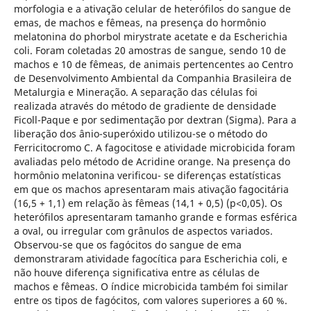
morfologia e a ativação celular de heterófilos do sangue de
emas, de machos e fêmeas, na presença do hormônio
melatonina do phorbol mirystrate acetate e da Escherichia
coli. Foram coletadas 20 amostras de sangue, sendo 10 de
machos e 10 de fêmeas, de animais pertencentes ao Centro
de Desenvolvimento Ambiental da Companhia Brasileira de
Metalurgia e Mineração. A separação das células foi
realizada através do método de gradiente de densidade
Ficoll-Paque e por sedimentação por dextran (Sigma). Para a
liberação dos ânio-superóxido utilizou-se o método do
Ferricitocromo C. A fagocitose e atividade microbicida foram
avaliadas pelo método de Acridine orange. Na presença do
hormônio melatonina verificou- se diferenças estatísticas
em que os machos apresentaram mais ativação fagocitária
(16,5 + 1,1) em relação às fêmeas (14,1 + 0,5) (p<0,05). Os
heterófilos apresentaram tamanho grande e formas esférica
a oval, ou irregular com grânulos de aspectos variados.
Observou-se que os fagócitos do sangue de ema
demonstraram atividade fagocítica para Escherichia coli, e
não houve diferença significativa entre as células de
machos e fêmeas. O índice microbicida também foi similar
entre os tipos de fagócitos, com valores superiores a 60 %.