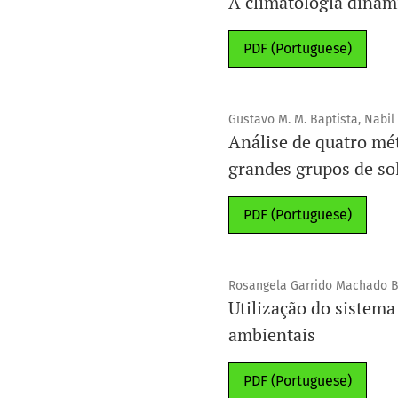
A climatologia dinâmi
PDF (Portuguese)
Gustavo M. M. Baptista, Nabil J
Análise de quatro mét
grandes grupos de sol
PDF (Portuguese)
Rosangela Garrido Machado Bo
Utilização do sistem
ambientais
PDF (Portuguese)