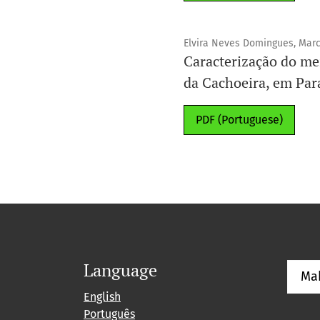
Elvira Neves Domingues, Marci
Caracterização do me
da Cachoeira, em Par
PDF (Portuguese)
Language
Ma
English
Português