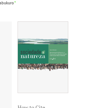
+
abukuro
How to Cite