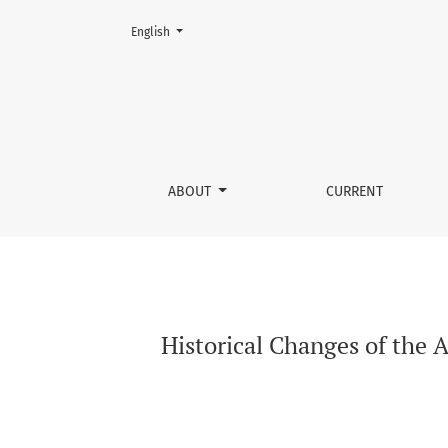
Change the language. The current language is:
English
Historical Changes of the Amazonian Forest in
ABOUT
CURRENT
Historical Changes of the 