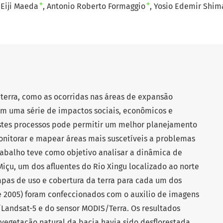
+
+
Eiji Maeda
Antonio Roberto Formaggio
Yosio Edemir Shim
terra, como as ocorridas nas áreas de expansão
am uma série de impactos sociais, econômicos e
tes processos pode permitir um melhor planejamento
monitorar e mapear áreas mais suscetíveis a problemas
rabalho teve como objetivo analisar a dinâmica de
içu, um dos afluentes do Rio Xingu localizado ao norte
pas de uso e cobertura da terra para cada um dos
 e 2005) foram confeccionados com o auxilio de imagens
Landsat-5 e do sensor MODIS/Terra. Os resultados
vegetação natural da bacia havia sido desflorestada,