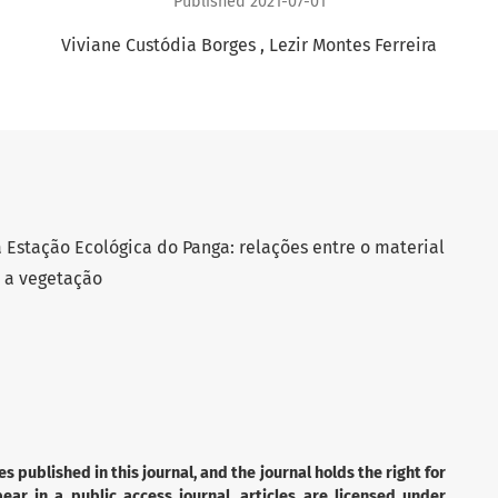
Published 2021-07-01
Viviane Custódia Borges
Lezir Montes Ferreira
Estação Ecológica do Panga: relações entre o material
e a vegetação
es published in this journal, and the journal holds the right for
ear in a public access journal, articles are licensed under