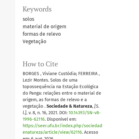
Keywords
solos
material de origem
formas de relevo
Vegetação
How to Cite
BORGES , Viviane Custódia; FERREIRA ,
Lezir Montes. Solos de uma
topossequência na Estação Ecológica
do Panga: relações entre o material de
origem, as formas de relevo e a
vegetação .
Sociedade & Natureza
,
[S.
l.]
, v. 8, n. 16, 2021. DOI:
10.14393/SN-v8-
1996-62116
. Disponível em:
https://seer.ufu.br/index.php/sociedad
enatureza/article/view/62116
. Acesso
em: 6 aug. 2026.