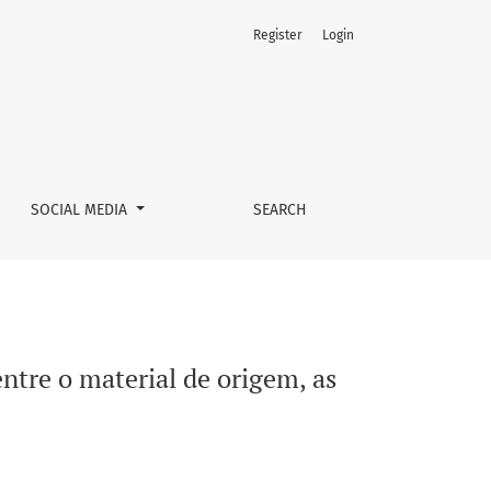
Register
Login
as de relevo e a vegetação
SOCIAL MEDIA
SEARCH
ntre o material de origem, as