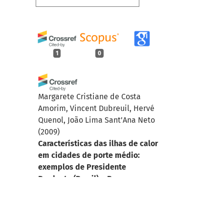
1
0
Margarete Cristiane de Costa
Amorim, Vincent Dubreuil, Hervé
Quenol, João Lima Sant’Ana Neto
(2009)
Características das ilhas de calor
em cidades de porte médio:
exemplos de Presidente
Prudente (Brasil) e Rennes
(França).
Confins, 7.
10.4000/confins.6070