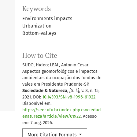
Keywords
Environments impacts
Urbanization
Bottom-valleys
How to Cite
SUDO, Hideo; LEAL, Antonio Cesar.
Aspectos geomorfológicos e impactos
ambientais da ocupação dos fundos de
vales em Presidente Prudente-SP.
Sociedade & Natureza
,
[S. l.]
, v. 8, n. 15,
2021. DOI:
10.14393/SN-v8-1996-61922
.
Disponível em:
https://seer.ufu.br/index.php/sociedad
enatureza/article/view/61922
. Acesso
em: 7 aug. 2026.
More Citation Formats