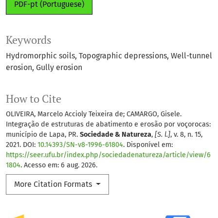
PDF-pt (Portuguese)
Keywords
Hydromorphic soils
Topographic depressions
Well-tunnel
erosion
Gully erosion
How to Cite
OLIVEIRA, Marcelo Accioly Teixeira de; CAMARGO, Gisele.
Integração de estruturas de abatimento e erosão por voçorocas:
município de Lapa, PR.
Sociedade & Natureza
,
[S. l.]
, v. 8, n. 15,
2021. DOI:
10.14393/SN-v8-1996-61804
. Disponível em:
https://seer.ufu.br/index.php/sociedadenatureza/article/view/6
1804
. Acesso em: 6 aug. 2026.
More Citation Formats