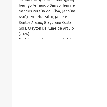
Joanigo Fernando Simão, Jennifer
Nandes Pereira da Silva, Janaina
Araújo Moreira Brito, Janiele
Santos Araújo, Glayciane Costa
Gois, Cleyton De Almeida Araújo
(2026)
Modelagem do consumo hídrico
em caprinos e ovinos: revisão das
principais equações utilizadas.
Diversitas Journal, 11(1).
10.48017/dj.v11i1.3625
Jaqueline Maria Soares Da Silva,
Altem Nascimento Pontes
(2022)
Participação, representação e
representatividade dos povos e
comunidades tradicionais nos