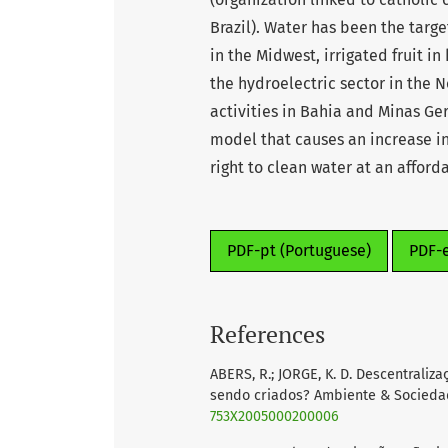
Brazil). Water has been the targ
in the Midwest, irrigated fruit i
the hydroelectric sector in the 
activities in Bahia and Minas Gera
model that causes an increase in 
right to clean water at an afforda
PDF-pt (Portuguese)
PDF-
References
ABERS, R.; JORGE, K. D. Descentrali
sendo criados? Ambiente & Sociedade, 
753X2005000200006