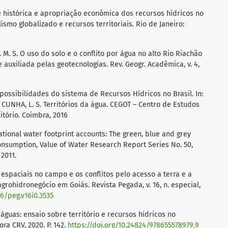
se histórica e apropriação econômica dos recursos hídricos no
talismo globalizado e recursos territoriais. Rio de Janeiro:
C. M. S. O uso do solo e o conflito por água no alto Rio Riachão
 auxiliada pelas geotecnologias. Rev. Geogr. Acadêmica, v. 4,
possibilidades do sistema de Recursos Hídricos no Brasil. In:
R. CUNHA, L. S. Territórios da água. CEGOT – Centro de Estudos
tório. Coimbra, 2016
tional water footprint accounts: The green, blue and grey
onsumption, Value of Water Research Report Series No. 50,
2011.
spaciais no campo e os conflitos pelo acesso a terra e a
agrohidronegócio em Goiás. Revista Pegada, v. 16, n. especial,
26/peg.v16i0.3535
 águas: ensaio sobre território e recursos hídricos no
ora CRV, 2020. P. 142.
https://doi.org/10.24824/978655578979.9