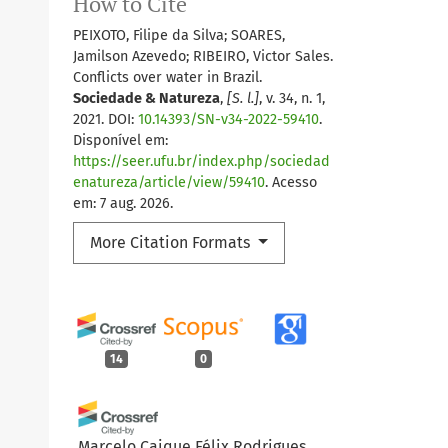
How to Cite
PEIXOTO, Filipe da Silva; SOARES,
Jamilson Azevedo; RIBEIRO, Victor Sales.
Conflicts over water in Brazil.
Sociedade & Natureza
,
[S. l.]
, v. 34, n. 1,
2021. DOI:
10.14393/SN-v34-2022-59410
.
Disponível em:
https://seer.ufu.br/index.php/sociedad
enatureza/article/view/59410
. Acesso
em: 7 aug. 2026.
More Citation Formats
14
0
Marcelo Caique Félix Rodrigues,