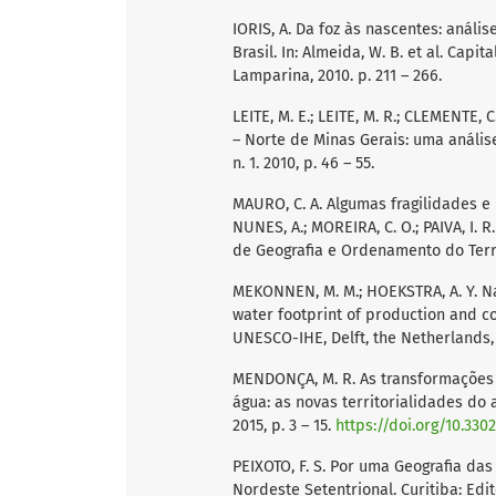
IORIS, A. Da foz às nascentes: análi
Brasil. In: Almeida, W. B. et al. Capi
Lamparina, 2010. p. 211 – 266.
LEITE, M. E.; LEITE, M. R.; CLEMENTE, 
– Norte de Minas Gerais: uma análise
n. 1. 2010, p. 46 – 55.
MAURO, C. A. Algumas fragilidades e 
NUNES, A.; MOREIRA, C. O.; PAIVA, I. 
de Geografia e Ordenamento do Terri
MEKONNEN, M. M.; HOEKSTRA, A. Y. Na
water footprint of production and c
UNESCO-IHE, Delft, the Netherlands, 
MENDONÇA, M. R. As transformações e
água: as novas territorialidades do 
2015, p. 3 – 15.
https://doi.org/10.330
PEIXOTO, F. S. Por uma Geografia das
Nordeste Setentrional. Curitiba: Edit