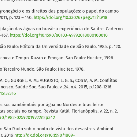
 agronegócio e os direitos das populações: o papel do campo
2011, p. 123 – 140.
https://doi.org/10.33026/peg.v12i1.918
egulação das águas no brasil: a experiência do Salitre. Caderno
1-167.
https://doi.org/10.1590/s0103-49792018000100010
ão Paulo: Editora da Universidade de São Paulo, 1985. p. 120.
cnica e Tempo. Razão e Emoção. São Paulo: Hucitec, 1996.
 Terceiro Mundo. São Paulo: Hucitec, 1978.
 M. O.; GURGEL, A. M.; AUGUSTO, L. G. S.; COSTA, A. M. Conflitos
cisco. Saúde Soc. São Paulo, v .24, n.4, 2015, p.1208-1216.
15137316
litos socioambientais por água no Nordeste brasileiro:
sociais no campo. Revista Katál. Florianópolis, v. 22, n. 2,
1590/1982-02592019v22n2p342
em São Paulo sob o ponto de vista dos desastres. Ambient.
Mar. 2016
http://dx.doi.org/10.1590/1809-