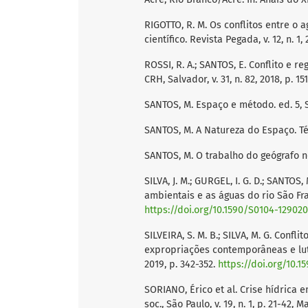
RIGOTTO, R. M. Os conflitos entre o
científico. Revista Pegada, v. 12, n. 1, 
ROSSI, R. A.; SANTOS, E. Conflito e r
CRH, Salvador, v. 31, n. 82, 2018, p. 15
SANTOS, M. Espaço e método. ed. 5, S
SANTOS, M. A Natureza do Espaço. Té
SANTOS, M. O trabalho do geógrafo no
SILVA, J. M.; GURGEL, I. G. D.; SANTOS,
ambientais e as águas do rio São Fran
https://doi.org/10.1590/S0104-129020
SILVEIRA, S. M. B.; SILVA, M. G. Conf
expropriações contemporâneas e lutas 
2019, p. 342-352.
https://doi.org/10.
SORIANO, Érico et al. Crise hídrica 
soc., São Paulo, v. 19, n. 1, p. 21-42, 