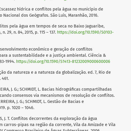
Escassez hídrica e conflitos pela água no município de
tro Nacional dos Geógrafos. São Luís, Maranhão, 2016.
nflitos pela água em tempos de seca no Baixo Jaguaribe,
. 29, n. 84, 2015, p. 115 – 137.
https://doi.org/10.1590/S0103-
desenvolvimento econômico e geração de conflitos
para a sustentabilidade e a justiça ambiental. Ciência &
1983-1994.
https://doi.org/10.1590/S1413-81232009000600006
ão da natureza e a natureza da globalização. ed. 7, Rio de
. 461.
REIRA, J. G.; SCHMIDT, L. Bacias hidrográficas compartilhadas
uscando consensos via mecanismos de resolução de conflitos.
FERREIRA, J. G.; SCHMIDT, L. Gestão de Bacias e
19. p. 1020 – 1046.
S, J. T. Conflitos decorrentes da exploração da água
 carros-pipas na região da corrente, Vila da Amizade e Vila
XIV Congresso Brasileiro de Águas Subterrâneas, 2006.