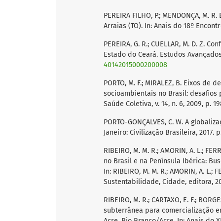
PEREIRA FILHO, P.; MENDONÇA, M. R. 
Arraias (TO). In: Anais do 18º Encon
PEREIRA, G. R.; CUELLAR, M. D. Z. Co
Estado do Ceará. Estudos Avançados, n
40142015000200008
PORTO, M. F.; MIRALEZ, B. Eixos de 
socioambientais no Brasil: desafios 
Saúde Coletiva, v. 14, n. 6, 2009, p. 
PORTO-GONÇALVES, C. W. A globalizaç
Janeiro: Civilização Brasileira, 2017. p
RIBEIRO, M. M. R.; AMORIN, A. L.; FER
no Brasil e na Península Ibérica: B
In: RIBEIRO, M. M. R.; AMORIN, A. L.; 
Sustentabilidade, Cidade, editora, 20
RIBEIRO, M. R.; CARTAXO, E. F.; BORGE
subterrânea para comercialização em
Acre, Rio Branco/Acre. In: Anais do 