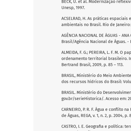
BECK, U. et al. Modernização reflexiv
Unesp, 1997.
ACSELRAD, H. As práticas espaciais e
ambientais no Brasil. Rio de Janeiro
AGÊNCIA NACIONAL DE ÁGUAS - ANA (B
Brasil/Agência Nacional de Águas. - B
ALMEIDA, F. G.; PEREIRA, L. F. M. O p
ordenamento territorial brasileiro. In
Bertrand Brasil, 2009, p. 85 – 113.
BRASIL, Ministério do Meio Ambient
dos recursos hídricos do Brasil: Vol
BRASIL. Ministério do Desenvolvimen
gov.br/serieHistorica/. Acesso em: 2
CARNEIRO, P. R. F. Água e conflito 
de Águas, REGA, v. 1, n. 2, p. 2004, p. 
CASTRO, I. E. Geografia e política: te