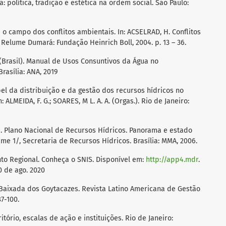
a: política, tradição e estética na ordem social. São Paulo:
 o campo dos conflitos ambientais. In: ACSELRAD, H. Conflitos
: Relume Dumará: Fundação Heinrich Boll, 2004. p. 13 – 36.
rasil). Manual de Usos Consuntivos da Água no
rasília: ANA, 2019
apel da distribuição e da gestão dos recursos hídricos no
: ALMEIDA, F. G.; SOARES, M L. A. A. (Orgas.). Rio de Janeiro:
e. Plano Nacional de Recursos Hídricos. Panorama e estado
ume 1/, Secretaria de Recursos Hídricos. Brasília: MMA, 2006.
to Regional. Conheça o SNIS. Disponível em:
http://app4.mdr
.
0 de ago. 2020
na Baixada dos Goytacazes. Revista Latino Americana de Gestão
87-100.
rritório, escalas de ação e instituições. Rio de Janeiro: