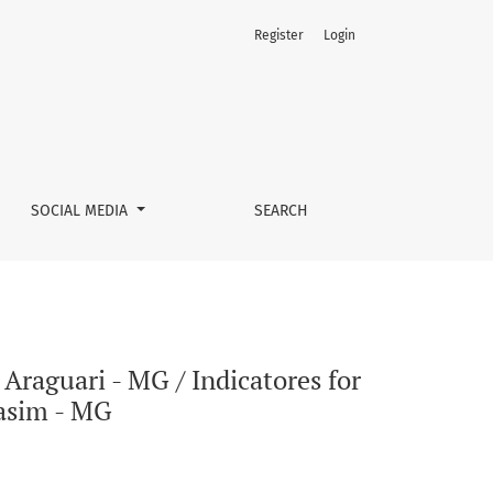
Register
Login
eco-rural tourismÂ´s development in AraguariÂ´s basim - MG
SOCIAL MEDIA
SEARCH
Araguari - MG / Indicatores for
basim - MG