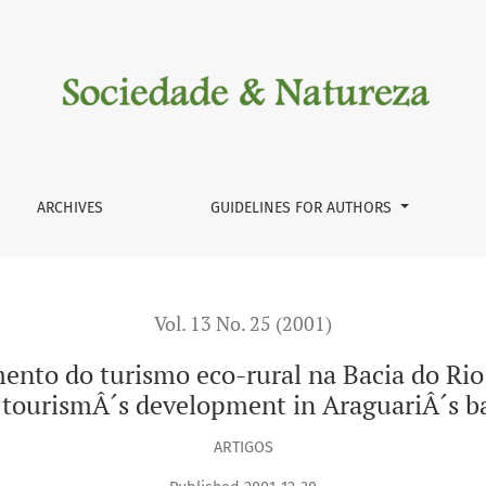
o eco-rural na Bacia do Rio Araguari - MG / Indicatores for 
ARCHIVES
GUIDELINES FOR AUTHORS
Vol. 13 No. 25 (2001)
ento do turismo eco-rural na Bacia do Rio 
 tourismÂ´s development in AraguariÂ´s 
ARTIGOS