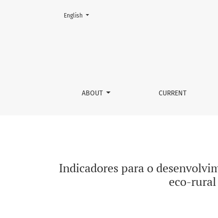
Change the language. The current language is:
English
Indicadores para o desenvolvimento do turism
ABOUT
CURRENT
Indicadores para o desenvolvim
eco-rural