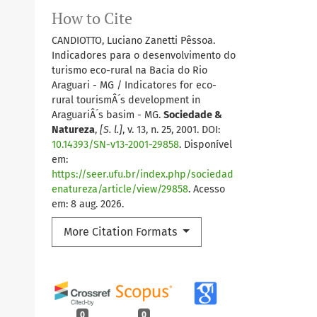
How to Cite
CANDIOTTO, Luciano Zanetti Pêssoa.
Indicadores para o desenvolvimento do
turismo eco-rural na Bacia do Rio
Araguari - MG / Indicatores for eco-
rural tourismÂ´s development in
AraguariÂ´s basim - MG.
Sociedade &
Natureza
,
[S. l.]
, v. 13, n. 25, 2001. DOI:
10.14393/SN-v13-2001-29858
. Disponível
em:
https://seer.ufu.br/index.php/sociedad
enatureza/article/view/29858
. Acesso
em: 8 aug. 2026.
More Citation Formats
0
0