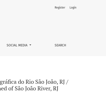
Register
Login
the Dynamics of Land cover and Land Use in the watershed of 
SOCIAL MEDIA
SEARCH
áfica do Rio São João, RJ /
d of São João River, RJ