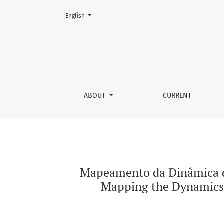
Change the language. The current language is:
English
Mapeamento da Dinâmica da Cobertura e Uso da
ABOUT
CURRENT
Mapeamento da Dinâmica da 
Mapping the Dynamics o