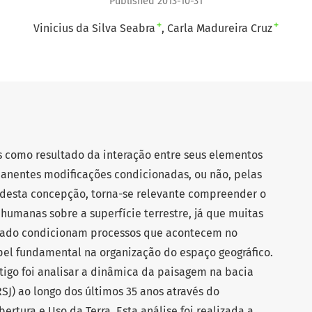
Published 2013-10-31
+
+
Vinicius da Silva Seabra
Carla Madureira Cruz
 como resultado da interação entre seus elementos
anentes modificações condicionadas, ou não, pelas
desta concepção, torna-se relevante compreender o
humanas sobre a superfície terrestre, já que muitas
sado condicionam processos que acontecem no
pel fundamental na organização do espaço geográfico.
tigo foi analisar a dinâmica da paisagem na bacia
RSJ) ao longo dos últimos 35 anos através do
tura e Uso da Terra. Esta análise foi realizada a