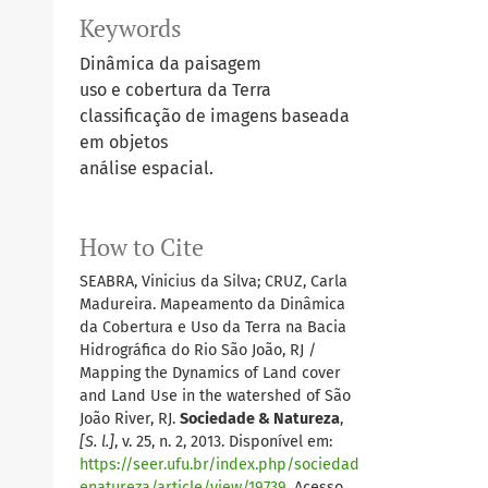
Keywords
Dinâmica da paisagem
uso e cobertura da Terra
classificação de imagens baseada
em objetos
análise espacial.
How to Cite
SEABRA, Vinicius da Silva; CRUZ, Carla
Madureira. Mapeamento da Dinâmica
da Cobertura e Uso da Terra na Bacia
Hidrográfica do Rio São João, RJ /
Mapping the Dynamics of Land cover
and Land Use in the watershed of São
João River, RJ.
Sociedade & Natureza
,
[S. l.]
, v. 25, n. 2, 2013. Disponível em:
https://seer.ufu.br/index.php/sociedad
enatureza/article/view/19739
. Acesso