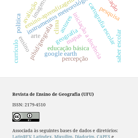
educação
instrumentos meteorológicos
ensino-aprendizagem
imagens
avaliação
cartografia escolar
pesquisa
iniciação a docência
política
autores
clima
pibid/geografia
geografia
saber escolar
mapas
arte
ensino
currículo
educação básica
google earth
percepção
Revista de Ensino de Geografia (UFU)
ISSN: 2179-4510
Associada às seguintes bases de dados e diretórios:
LatinREV
,
Latindex
,
Miguilim
,
Diadorim
,
CAPES
e