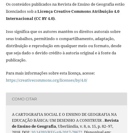
Os conteúdos publicados na Revista de Ensino de Geografia estão
licenciados sob a
Licença Creative Commons Atribuição 4.0
Internacional (CC BY 4.0)
.
Isso significa que os autores mantêm os direitos autorais sobre
seus trabalhos, permitindo o compartilhamento, adaptação,
distribuição e reprodução em qualquer meio ou formato, desde
que seja dado o devido crédito à autoria original e à fonte da
publicação.
Para mais informações sobre esta licença, acesse:
https://creativecommons.org/licenses/by/4.0/
COMO CITAR
A CARTOGRAFIA SOCIAL E O ENSINO DE GEOGRAFIA NA
EDUCAÇÃO BÁSICA: UM DESENHO A CONSTRUIR .
Revista
de Ensino de Geografia
, Uberlândia, v. 8, n. 15, p. 82–97,
2018. DOI:
10.14393/REG-v8-2017-78672
. Disponível em: