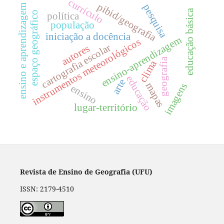
currículo
pibid/geografia
pesquisa
ensino e aprendizagem
educação básica
espaço geográfico
política
população
iniciação a docência
ensino-aprendizagem
instrumentos meteorológicos
cartografia escolar
autores
geografia
clima
educação
arte
mapas
imagens
ensino
lugar-território
Revista de Ensino de Geografia (UFU)
ISSN: 2179-4510