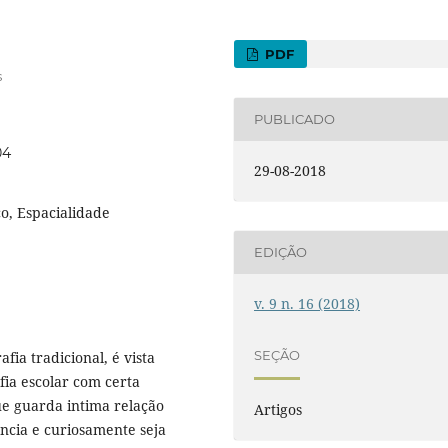
PDF
s
PUBLICADO
04
29-08-2018
co, Espacialidade
EDIÇÃO
v. 9 n. 16 (2018)
SEÇÃO
ia tradicional, é vista
ia escolar com certa
e guarda intima relação
Artigos
ncia e curiosamente seja