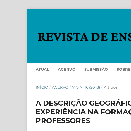
ATUAL
ACERVO
SUBMISSÃO
SOBR
INÍCIO
/
ACERVO
/
V. 9 N. 16 (2018)
/
Artigos
A DESCRIÇÃO GEOGRÁFI
EXPERIÊNCIA NA FORM
PROFESSORES