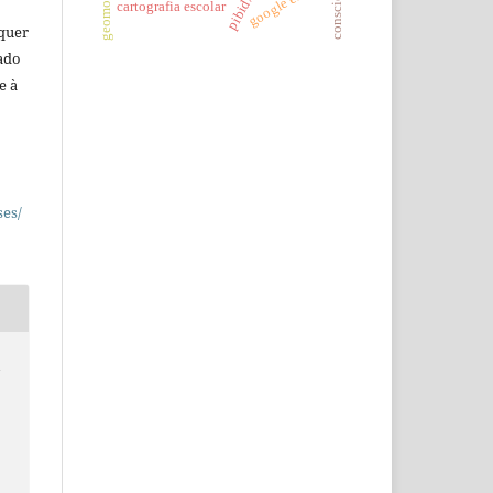
google earth
cartografia escolar
lquer
ado
e à
ses/
A