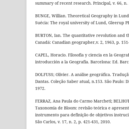
summary of recent research. Principal, v. 66, n. 2
BUNGE, Willian. Theoretical Geography in Lund
Suécia: The royal university of Lund, Gleerup P
BURTON, Ian. The quantitative revolution and t
Canadá: Canadian geographer,v. 2, 1963, p. 151
CAPEL, Horacio. Filosofia y ciencia en la Geogr
introducción a la Geografia. Barcelona: Ed. Barc
DOLFUSS; Olivier. A análise geográfica. Traduç
Dantas. Coleção Saber atual, n.153. São Paulo: D
1972.
FERRAZ, Ana Paula do Carmo Marcheti; BELHOT,
Taxonomia de Bloom: revisão teórica e apresen
instrumento para definição de objetivos instruc
São Carlos, v. 17, n. 2, p. 421-431, 2010.