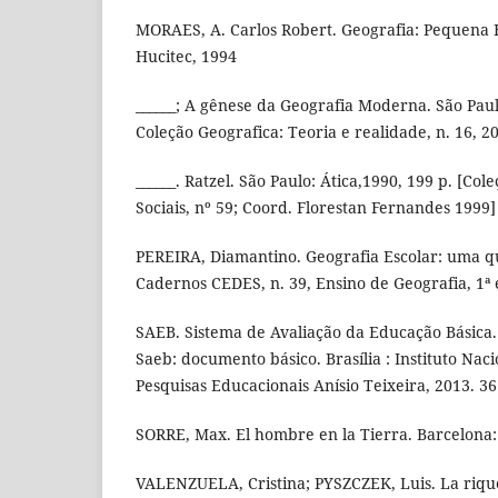
MORAES, A. Carlos Robert. Geografia: Pequena Hi
Hucitec, 1994
______; A gênese da Geografia Moderna. São Pau
Coleção Geografica: Teoria e realidade, n. 16, 20
______. Ratzel. São Paulo: Ática,1990, 199 p. [Col
Sociais, nº 59; Coord. Florestan Fernandes 1999]
PEREIRA, Diamantino. Geografia Escolar: uma q
Cadernos CEDES, n. 39, Ensino de Geografia, 1ª 
SAEB. Sistema de Avaliação da Educação Básica.
Saeb: documento básico. Brasília : Instituto Nac
Pesquisas Educacionais Anísio Teixeira, 2013. 36
SORRE, Max. El hombre en la Tierra. Barcelona:
VALENZUELA, Cristina; PYSZCZEK, Luis. La rique