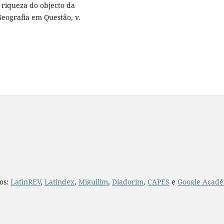
 riqueza do objecto da
Geografia em Questão, v.
ios:
LatinREV
,
Latindex
,
Miguilim
,
Diadorim
,
CAPES
e
Google Acadê