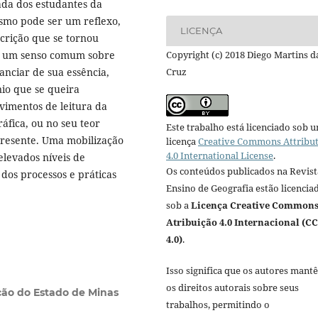
da dos estudantes da
cismo pode ser um reflexo,
LICENÇA
crição que se tornou
u um senso comum sobre
Copyright (c) 2018 Diego Martins d
anciar de sua essência,
Cruz
nio que se queira
ovimentos de leitura da
áfica, ou no seu teor
Este trabalho está licenciado sob 
presente. Uma mobilização
licença
Creative Commons Attribu
4.0 International License
.
elevados níveis de
Os conteúdos publicados na Revist
os processos e práticas
Ensino de Geografia estão licencia
sob a
Licença Creative Common
Atribuição 4.0 Internacional (CC
4.0)
.
Isso significa que os autores mant
os direitos autorais sobre seus
ção do Estado de Minas
trabalhos, permitindo o