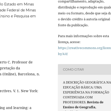
compartilhamento, adaptação,
elo Estado em Minas
distribuição e reprodução em qua
ade Federal de Minas
meio ou formato, desde que seja d
Ensino e Pesquisa em
o devido crédito à autoria original 
fonte da publicação.
Para mais informações sobre esta
licença, acesse:
https://creativecommons.org/licen
by/4.0/
rto C. Professor de
rpretação da
COMO CITAR
 (Online), Barcelona, n.
A DESCRIÇÃO GEOGRÁFICA N
EDUCAÇÃO BÁSICA: UMA
ctives. V. 1. New York:
EXPERIÊNCIA NA FORMAÇÃO
CONTINUADA COM
PROFESSORES.
Revista de
Ensino de Geografia
,
ng and learning: a