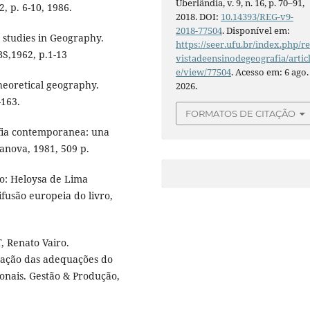
Uberlândia, v. 9, n. 16, p. 70–91,
, p. 6-10, 1986.
2018. DOI:
10.14393/REG-v9-
2018-77504
. Disponível em:
 studies in Geography.
https://seer.ufu.br/index.php/r
BS,1962, p.1-13
vistadeensinodegeografia/artic
e/view/77504
. Acesso em: 6 ago.
heoretical geography.
2026.
-163.
FORMATOS DE CITAÇÃO
afia contemporanea: una
anova, 1981, 509 p.
ão: Heloysa de Lima
ifusão europeia do livro,
 Renato Vairo.
tação das adequações do
ionais. Gestão & Produção,