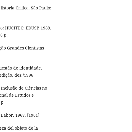
storia Critica. São Paulo:
lo: HUCITEC; EDUSP, 1989.
6 p.
eção Grandes Cientistas
uestão de identidade.
edição, dez./1996
 Inclusão de Ciências no
ional de Estudos e
 p
 Labor, 1967. [1961]
za del objeto de la