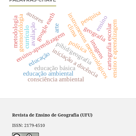
pesquisa
autores
google earth
instrumentos meteorológicos
geomorfologia
ensino
metodologia
ensino e aprendizagem
avaliação
clima
cartografia escolar
arte
geografia
currículo
ensino-aprendizagem
imagens
política
pibid/geografia
iniciação a docência
educação
educação básica
educação ambiental
consciência ambiental
Revista de Ensino de Geografia (UFU)
ISSN: 2179-4510