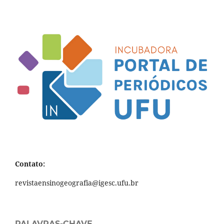
Contato:
revistaensinogeografia@igesc.ufu.br
PALAVRAS-CHAVE