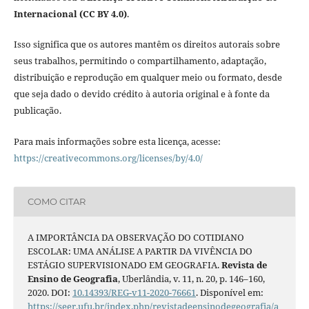
Internacional (CC BY 4.0)
.
Isso significa que os autores mantêm os direitos autorais sobre
seus trabalhos, permitindo o compartilhamento, adaptação,
distribuição e reprodução em qualquer meio ou formato, desde
que seja dado o devido crédito à autoria original e à fonte da
publicação.
Para mais informações sobre esta licença, acesse:
https://creativecommons.org/licenses/by/4.0/
COMO CITAR
A IMPORTÂNCIA DA OBSERVAÇÃO DO COTIDIANO
ESCOLAR: UMA ANÁLISE A PARTIR DA VIVÊNCIA DO
ESTÁGIO SUPERVISIONADO EM GEOGRAFIA.
Revista de
Ensino de Geografia
, Uberlândia, v. 11, n. 20, p. 146–160,
2020. DOI:
10.14393/REG-v11-2020-76661
. Disponível em:
https://seer.ufu.br/index.php/revistadeensinodegeografia/a