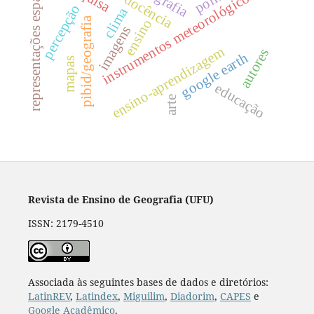
representações espaciais
instrumentos meteorológicos
percepção
clima
pibid/geografia
ensino
imagens
ensino-aprendizagem
autores
google earth
mapas
educação
arte
Revista de Ensino de Geografia (UFU)
ISSN: 2179-4510
Associada às seguintes bases de dados e diretórios:
LatinREV
,
Latindex
,
Miguilim
,
Diadorim
,
CAPES
e
Google Acadêmico
.