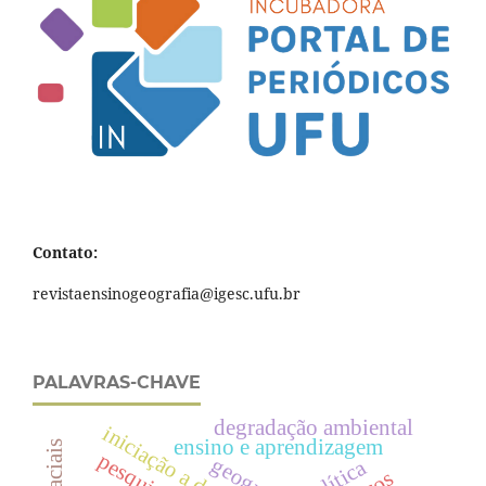
Contato:
revistaensinogeografia@igesc.ufu.br
PALAVRAS-CHAVE
degradação ambiental
iniciação a docência
ensino e aprendizagem
pesquisa
geografia
política