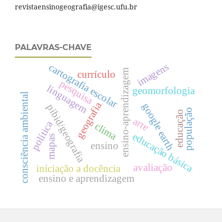
revistaensinogeografia@igesc.ufu.br
PALAVRAS-CHAVE
imagens
cartografia escolar
ensino-aprendizagem
currículo
pesquisa
linguagem
geomorfologia
consciência ambiental
geografia
google earth
pibid/geografia
população
educação
arte
política
clima
educação básica
mapas
ensino
avaliação
iniciação a docência
ensino e aprendizagem