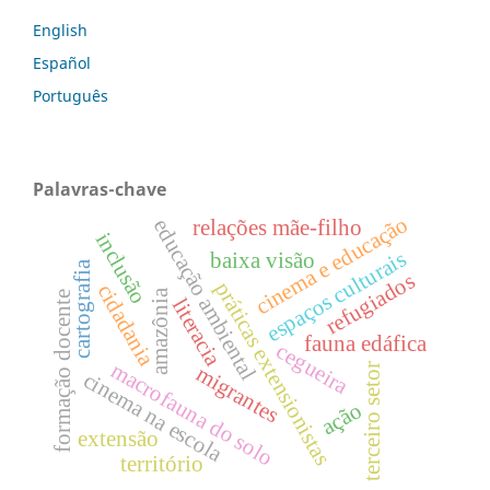
English
Español
Português
Palavras-chave
cinema e educação
educação ambiental
relações mãe-filho
inclusão
espaços culturais
baixa visão
cartografia
refugiados
práticas extensionistas
cidadania
amazônia
formação docente
literacia
fauna edáfica
cegueira
macrofauna do solo
terceiro setor
migrantes
cinema na escola
ação
extensão
território