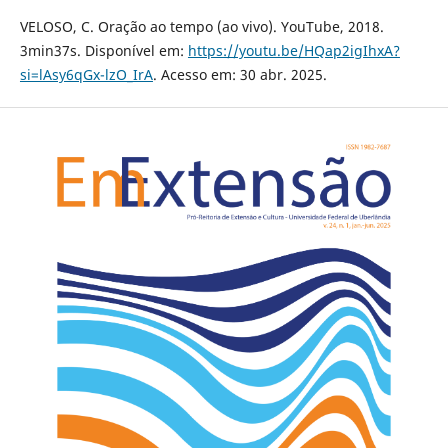
VELOSO, C. Oração ao tempo (ao vivo). YouTube, 2018.
3min37s. Disponível em:
https://youtu.be/HQap2igIhxA?
si=lAsy6qGx-lzO_IrA
. Acesso em: 30 abr. 2025.