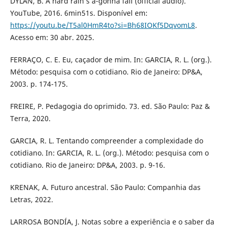
DYLAN, B. A hard rain’s a-gonna fall (official audio).
YouTube, 2016. 6min51s. Disponível em:
https://youtu.be/T5al0HmR4to?si=Bh68IOKf5DqvomL8
.
Acesso em: 30 abr. 2025.
FERRAÇO, C. E. Eu, caçador de mim. In: GARCIA, R. L. (org.).
Método: pesquisa com o cotidiano. Rio de Janeiro: DP&A,
2003. p. 174-175.
FREIRE, P. Pedagogia do oprimido. 73. ed. São Paulo: Paz &
Terra, 2020.
GARCIA, R. L. Tentando compreender a complexidade do
cotidiano. In: GARCIA, R. L. (org.). Método: pesquisa com o
cotidiano. Rio de Janeiro: DP&A, 2003. p. 9-16.
KRENAK, A. Futuro ancestral. São Paulo: Companhia das
Letras, 2022.
LARROSA BONDÍA, J. Notas sobre a experiência e o saber da