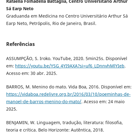
Rafaella Folhadella Battaglia, Centro Universitário Arthur
Sá Earp Neto
Graduanda em Medicina no Centro Universitário Arthur Sá
Earp Neto, Petrópolis, Rio de Janeiro, Brasil.
Referências
ASSUMPÇÃO, S. Iroko. YouTube, 2020. 5min25s. Disponível
em:
https://youtu.be/YSG_4YI9AXA?si=uf6_LDnnvhMlYIeb
.
Acesso em: 30 abr. 2025.
BARROS, M. Menino do mato. Vida Boa, 2016. Disponível em:
https://vidaboa.redelivre.org.br/2016/03/10/poeminhas-de-
manoel-de-barros-menino-do-mato/
. Acesso em: 24 maio
2025.
BENJAMIN, W. Linguagem, tradução, literatura: filosofia,
teoria e crítica. Belo Horizonte: Autêntica, 2018.