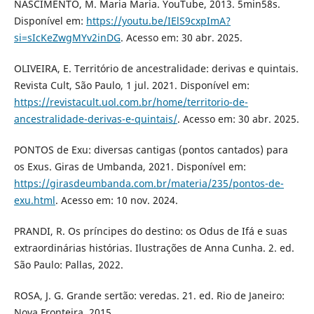
NASCIMENTO, M. Maria Maria. YouTube, 2013. 5min58s.
Disponível em:
https://youtu.be/IElS9cxpImA?
si=sIcKeZwgMYv2inDG
. Acesso em: 30 abr. 2025.
OLIVEIRA, E. Território de ancestralidade: derivas e quintais.
Revista Cult, São Paulo, 1 jul. 2021. Disponível em:
https://revistacult.uol.com.br/home/territorio-de-
ancestralidade-derivas-e-quintais/
. Acesso em: 30 abr. 2025.
PONTOS de Exu: diversas cantigas (pontos cantados) para
os Exus. Giras de Umbanda, 2021. Disponível em:
https://girasdeumbanda.com.br/materia/235/pontos-de-
exu.html
. Acesso em: 10 nov. 2024.
PRANDI, R. Os príncipes do destino: os Odus de Ifá e suas
extraordinárias histórias. Ilustrações de Anna Cunha. 2. ed.
São Paulo: Pallas, 2022.
ROSA, J. G. Grande sertão: veredas. 21. ed. Rio de Janeiro:
Nova Fronteira, 2015.