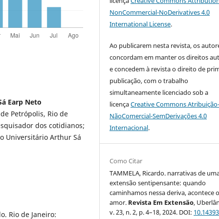
licença
Creative Commons Attribution
NonCommercial-NoDerivatives 4.0
International License
.
Ao publicarem nesta revista, os autor
concordam em manter os direitos aut
e concedem à revista o direito de pri
publicação, com o trabalho
simultaneamente licenciado sob a
Sá Earp Neto
licença
Creative Commons Atribuição
de Petrópolis, Rio de
NãoComercial-SemDerivações 4.0
pesquisador dos cotidianos;
Internacional
.
o Universitário Arthur Sá
Como Citar
TAMMELA, Ricardo. narrativas de um
extensão sentipensante: quando
caminhamos nessa deriva, acontece 
amor.
Revista Em Extensão
, Uberlân
v. 23, n. 2, p. 4–18, 2024. DOI:
10.14393
. Rio de Janeiro: