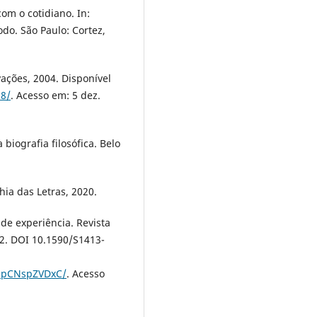
com o cotidiano. In:
do. São Paulo: Cortez,
vações, 2004. Disponível
88/
. Acesso em: 5 dez.
iografia filosófica. Belo
hia das Letras, 2020.
de experiência. Revista
002. DOI 10.1590/S1413-
VspCNspZVDxC/
. Acesso