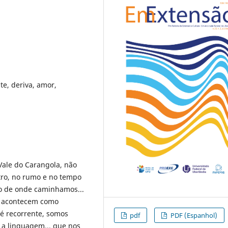
te, deriva, amor,
Vale do Carangola, não
ro, no rumo e no tempo
o de onde caminhamos...
s acontecem como
 é recorrente, somos
pdf
PDF (Espanhol)
a linguagem... que nos