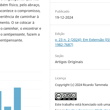
bém físico, pelo abraço,
 acontece o compromisso,
Publicado
periência de caminhar à
19-12-2024
ento. O se colocar à
 o
caminhar
, o
encontrar
e
Edição
 o
sentipensante
, fazem a
v. 23 n. 2 (2024): Em Extensão (I
entipensante.
1982-7687)
Seção
Artigos Originais
Licença
Copyright (c) 2024 Ricardo Tammela
Este trabalho está licenciado sob um