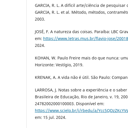
GARCIA, R. L. A difícil arte/ciência de pesquisar 
GARCIA, R. L. et al. Método, métodos, contraméto
2003.
JOSÉ, F. A natureza das coisas. Paraíba: LBC Gra
em:
https://www.letras.mus.br/flavio-jose/2001
2024.
KOHAN, W. Paulo Freire mais do que nunca: uma b
Horizonte: Vestígio, 2019.
KRENAK, A. A vida não é útil. São Paulo: Compan
LARROSA, J. Notas sobre a experiência e o saber 
Brasileira de Educação, Rio de Janeiro, v. 19, 2
24782002000100003. Disponível em:
https://www.scielo.br/j/rbedu/a/Ycc5QDzZKcY
em: 15 jul. 2024.