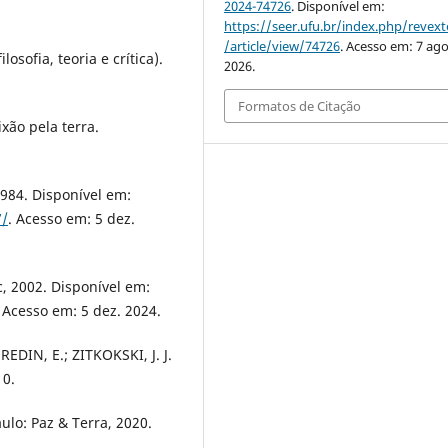
2024-74726
. Disponível em:
https://seer.ufu.br/index.php/revex
/article/view/74726
. Acesso em: 7 ago
sofia, teoria e crítica).
2026.
Formatos de Citação
xão pela terra.
1984. Disponível em:
7/
. Acesso em: 5 dez.
c, 2002. Disponível em:
. Acesso em: 5 dez. 2024.
 REDIN, E.; ZITKOKSKI, J. J.
10.
ulo: Paz & Terra, 2020.