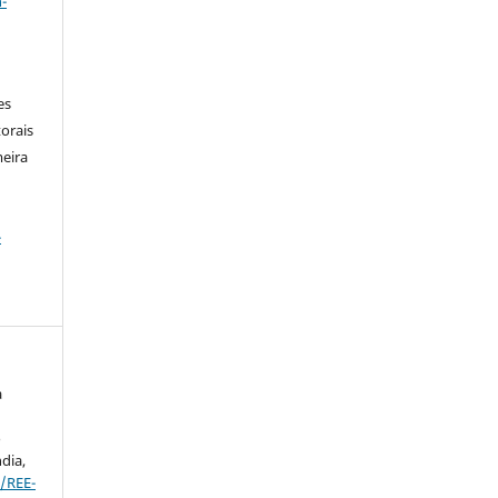
-
es
orais
meira
-
a
o
dia,
/REE-