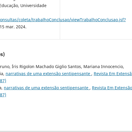
ducação, Universidade
consultas/coleta/trabalhoConclusao/viewTrabalhoConclusao.jsf?
 15 mar. 2024.
s)
uno, Íris Rigolon Machado Giglio Santos, Mariana Innocencio,
ia,
narrativas de uma extensão sentipensante
,
Revista Em Extensão
687)
a,
narrativas de uma extensão sentipensante
,
Revista Em Extensão:
687)