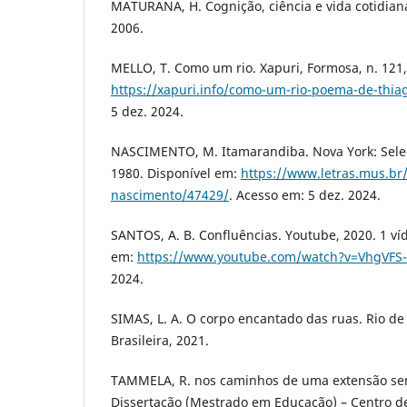
MATURANA, H. Cognição, ciência e vida cotidian
2006.
MELLO, T. Como um rio. Xapuri, Formosa, n. 121,
https://xapuri.info/como-um-rio-poema-de-thia
5 dez. 2024.
NASCIMENTO, M. Itamarandiba. Nova York: Seleç
1980. Disponível em:
https://www.letras.mus.br/
nascimento/47429/
. Acesso em: 5 dez. 2024.
SANTOS, A. B. Confluências. Youtube, 2020. 1 víd
em:
https://www.youtube.com/watch?v=VhgVFS-
2024.
SIMAS, L. A. O corpo encantado das ruas. Rio de J
Brasileira, 2021.
TAMMELA, R. nos caminhos de uma extensão sent
Dissertação (Mestrado em Educação) – Centro de