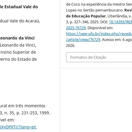
de Coco na experiência da mestra Sev
de Estadual Vale do
Lopes no Sertão pernambucano.
Rev
de Educação Popular
, Uberlândia, v.
ual Vale do Acaraú,
3, p. 327–346, 2025. DOI:
10.14393/RE
2025-76729
. Disponível em:
https://seer.ufu.br/index.php/reve
Leonardo da Vinci
/article/view/76729
. Acesso em: 6 ago
 Leonardo da Vinci,
2026.
Ensino Superior de
Formatos de Citação
verno do Estado de
tural em três momentos
, n. 35, p. 231-253, 1999.
vel em:
jXyDPXTJ/?lang=pt
.