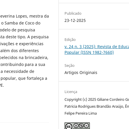
Publicado
Severina Lopes, mestra da
23-12-2025
om o Samba de Coco do
odelo de pesquisa
sta deste tipo. A pesquisa
Edição
ivações e experiências
v. 24 n. 3 (2025): Revista de Edu
 além dos diferentes
Popular (ISSN 1982-7660)
belecidos na brincadeira,
contribuindo para a sua
Seção
a a necessidade de
Artigos Originais
popular, que fortaleça a
PE.
Licença
Copyright (c) 2025 Giliane Cordeiro 
Patricia Rodrigues Brandão Araújo, Ên
Felipe Pereira Lima