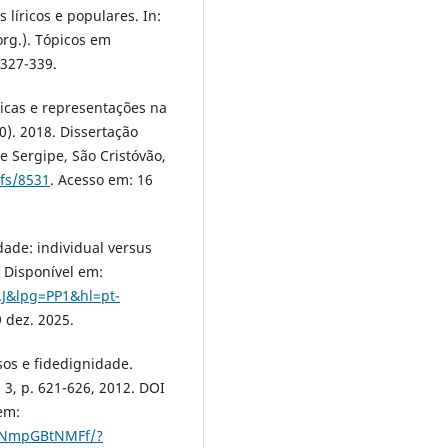
 líricos e populares. In:
org.). Tópicos em
 327-339.
ticas e representações na
). 2018. Dissertação
e Sergipe, São Cristóvão,
ufs/8531
. Acesso em: 16
de: individual versus
. Disponível em:
AJ&lpg=PP1&hl=pt-
9 dez. 2025.
sos e fidedignidade.
. 3, p. 621-626, 2012. DOI
em:
G5NmpGBtNMFf/?