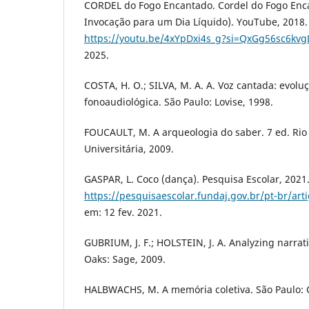
CORDEL do Fogo Encantado. Cordel do Fogo Enc
Invocação para um Dia Líquido). YouTube, 2018.
https://youtu.be/4xYpDxi4s_g?si=QxGg56sc6kv
2025.
COSTA, H. O.; SILVA, M. A. A. Voz cantada: evoluç
fonoaudiológica. São Paulo: Lovise, 1998.
FOUCAULT, M. A arqueologia do saber. 7 ed. Rio 
Universitária, 2009.
GASPAR, L. Coco (dança). Pesquisa Escolar, 2021
https://pesquisaescolar.fundaj.gov.br/pt-br/art
em: 12 fev. 2021.
GUBRIUM, J. F.; HOLSTEIN, J. A. Analyzing narrat
Oaks: Sage, 2009.
HALBWACHS, M. A memória coletiva. São Paulo: 