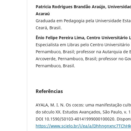
Patricia Rodrigues Brandão Araújo, Universida
Acaraú
Graduada em Pedagogia pela Universidade Estad
Ceará, Brasil.
Ênio Felipe Pereira Lima, Centro Universitário 
Especialista em Libras pelo Centro Universitário
Pernambuco, Brasil; professor na Autarquia de 
Arcoverde, Pernambuco, Brasil; professor no Go
Pernambuco, Brasil.
Referências
AYALA, M. I. N. Os cocos: uma manifestação cul
do século XX. Estudos Avançados, São Paulo, v. 13
DOI 10.1590/S0103-40141999000100020. Disponí
https://www.scielo.br/j/ea/a/Dhhngnxnc7TChHk