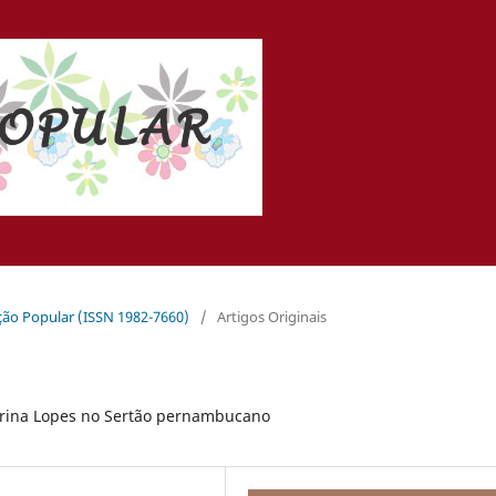
ação Popular (ISSN 1982-7660)
/
Artigos Originais
erina Lopes no Sertão pernambucano