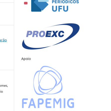
cação
Apoio
Gomes,
io