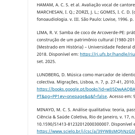
HAMAM, A. C. S. et al. Avaliação vocal de cantores
MARCHESAN, I. Q.; ZORZI, J. L.; GOMES, I. C. D. (
fonoaudiologia. v. III. São Paulo: Lovise, 1996. p.
LIMA, R. V. Samba de coco de Arcoverde-PE: prá
construção de um patrimônio cultural (1980-2010
(Mestrado em História) – Universidade Federal d
2018. Disponível em:
https://ri.ufs.br/handle/ri
set. 2025.
LUNDBERG, D. Música como marcador de identida
colectiva. Migrações, Lisboa, n. 7, p. 27-41, 2010
https://books.google.pt/books?id=wIJ5DwAAQB
PT&pg=PP1#v=onepage&q&f=false
. Acesso em: 
MINAYO, M. C. S. Análise qualitativa: teoria, pas
Ciência & Saúde Coletiva, Rio de Janeiro, v. 17, n
10.1590/S1413-81232012000300007. Disponível 
https://www.scielo.br/j/csc/a/39YW8sMQhNz