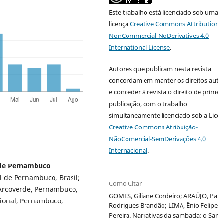
Este trabalho está licenciado sob um
licença
Creative Commons Attribution
NonCommercial-NoDerivatives 4.0
International License
.
Autores que publicam nesta revista
concordam em manter os direitos aut
e conceder à revista o direito de prim
publicação, com o trabalho
simultaneamente licenciado sob a Li
Creative Commons Atribuição-
NãoComercial-SemDerivações 4.0
Internacional
.
l de Pernambuco
l de Pernambuco, Brasil;
Como Citar
 Arcoverde, Pernambuco,
GOMES, Giliane Cordeiro; ARAÚJO, Pat
cional, Pernambuco,
Rodrigues Brandão; LIMA, Ênio Felipe
Pereira. Narrativas da sambada: o S