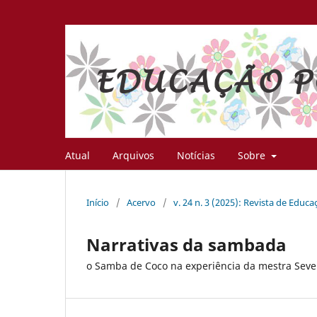
Atual
Arquivos
Notícias
Sobre
Início
/
Acervo
/
v. 24 n. 3 (2025): Revista de Educ
Narrativas da sambada
o Samba de Coco na experiência da mestra Sev