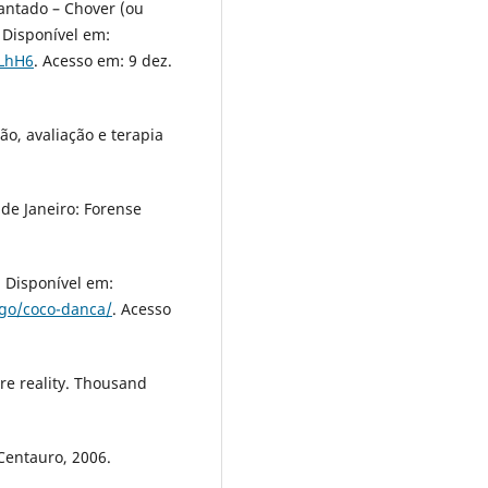
antado – Chover (ou
 Disponível em:
gLhH6
. Acesso em: 9 dez.
ão, avaliação e terapia
de Janeiro: Forense
. Disponível em:
igo/coco-danca/
. Acesso
ire reality. Thousand
Centauro, 2006.