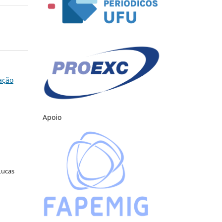
cação
Apoio
Lucas
s