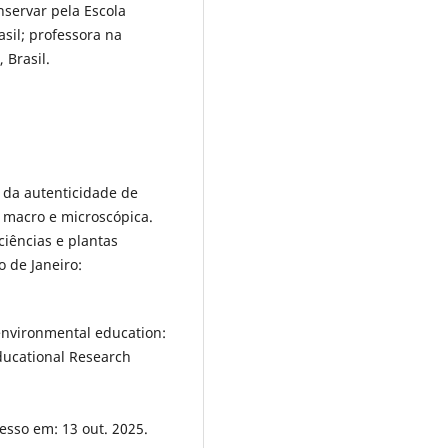
servar pela Escola
asil; professora na
 Brasil.
o da autenticidade de
 macro e microscópica.
, ciências e plantas
 de Janeiro:
environmental education:
Educational Research
cesso em: 13 out. 2025.