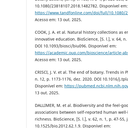
10.1080/23818107.2018.1482782. Disponível em:
https://www.tandfonline.com/doi/full/10.1080/
Acesso em: 13 out. 2025.
COOK, J. A. et al. Natural history collections as
innovative education. BioScience, [S. l.], v. 64, n.
DOI 10.1093/biosci/biu096. Disponível em:
https://academic.oup.com/bioscience/article-a
Acesso em: 13 out. 2025.
CRISCI, J. V. et al. The end of botany. Trends in Pla
n. 12, p. 1173-1176, dez. 2020. DOI 10.1016/j.tpl
Disponível em:
https://pubmed.ncbi.nlm.nih.go
13 out. 2025.
DALLIMER, M. et al. Biodiversity and the feel-go
associations between self-reported human well
richness. BioScience, [S. l.], v. 62, n. 1, p. 47-55,
10.1525/bio.2012.62.1.9. Disponível em: