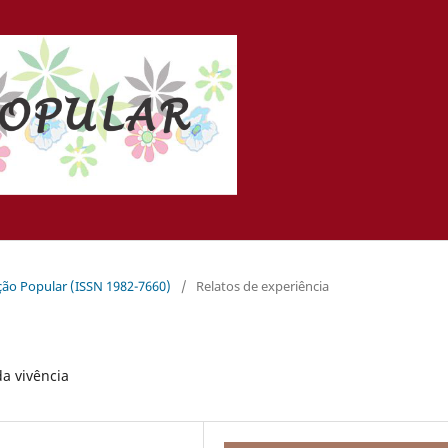
ação Popular (ISSN 1982-7660)
/
Relatos de experiência
a vivência