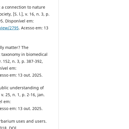
t a connection to nature
y, [S. l.], v. 16, n. 3, p.
5. Disponível em:
/view/2795
. Acesso em: 13
lly matter? The
t taxonomy in biomedical
. 152, n. 3, p. 387-392,
nível em:
cesso em: 13 out. 2025.
ublic understanding of
. 25, n. 1, p. 2-16, jan.
el em:
cesso em: 13 out. 2025.
erbarium uses and users.
 2018. DOI