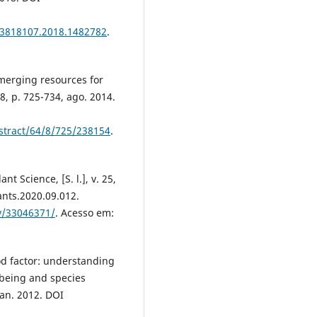
23818107.2018.1482782
.
 emerging resources for
 8, p. 725-734, ago. 2014.
bstract/64/8/725/238154
.
nt Science, [S. l.], v. 25,
ants.2020.09.012.
v/33046371/
. Acesso em:
od factor: understanding
-being and species
 jan. 2012. DOI