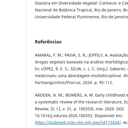
Doutora em Diversidade Vegetal: Conhecer e Con
Nacional de Botânica Tropical, Rio de Janeiro, Br
Universidade Federal Fluminense, Rio de Janeiro,
Referências
AMARAL, F. M.; PAIVA, S. R.; JOFFILY, A. Avaliaçã
drogas vegetais baseada na análise morfológica
In: LÓPEZ, R. E. S.; SILVA, L. L. C. (org.). Saberes
medicinais: uma abordagem multidisciplinar. Rio
Farmanguinhos/Fiocruz, 2024. p. 95-112.
ARDOIN, N. M.; BOWERS, A. W. Early childhood 
a systematic review of the research literature. 
Review, [S. l.], v. 31, p. 100353l, nov. 2020. DOI
10.1016/j.edurev.2020.100353. Disponível em:
https://pubmed.ncbi.nlm.nih.gov/34173434/
. A