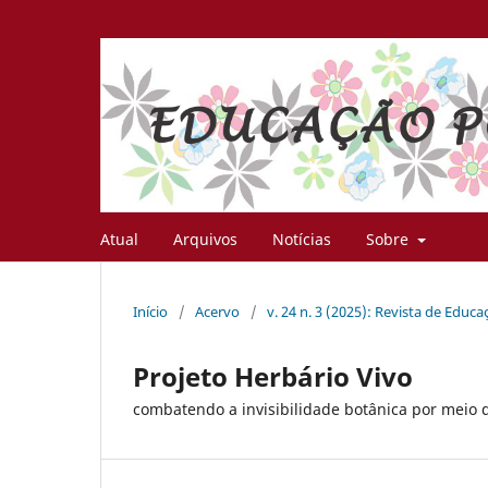
Atual
Arquivos
Notícias
Sobre
Início
/
Acervo
/
v. 24 n. 3 (2025): Revista de Educ
Projeto Herbário Vivo
combatendo a invisibilidade botânica por meio d