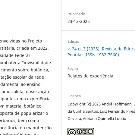
Publicado
23-12-2025
envolvidas no Projeto
Edição
rsitária, criada em 2022,
v. 24 n. 3 (2025): Revista de Edu
Popular (ISSN 1982-7660)
rsidade Federal
ombater a “invisibilidade
Seção
cimento sobre botânica,
Relatos de experiência
sitação escolar da rede
undamental ao ensino
como coleta, observação
Licença
icipantes uma experiência
Copyright (c) 2025 André Hoffmann, 
om material botânico
da Cunha Santos, Luiz Fernando Pire
oposta de popularizar o
Oliveira, Adriana Quintella Lobão
erbários, bem como
mportância da manutenção
tuições públicas. As