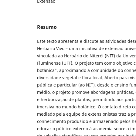
Extensão
Resumo
Este texto apresenta e discute as atividades des
Herbário Vivo – uma iniciativa de extensão unive
vinculada ao Herbário de Niterói (NIT) da Unive
Fluminense (UFF). O projeto tem como objetivo c
botânica”, aproximando a comunidade do conhe
diversidade vegetal e flora local. Aberto para vi
pública e particular (ao NIT), desde o ensino f
médio, o projeto promove abordagens práticas, 
e herborização de plantas, permitindo aos part
imersiva no mundo botânico. O contato direto c
mediado pela equipe de extensionistas traz a pr
conhecimento produzido e armazenado pelos h
educar o público externo à academia sobre a i
de coleções científicas salvaguardadas por insti