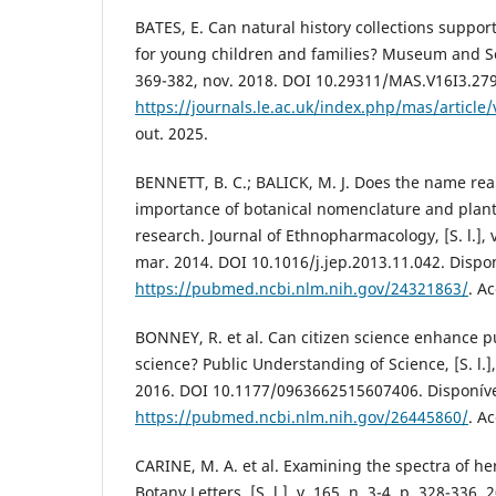
BATES, E. Can natural history collections suppor
for young children and families? Museum and Societ
369-382, nov. 2018. DOI 10.29311/MAS.V16I3.279
https://journals.le.ac.uk/index.php/mas/article
out. 2025.
BENNETT, B. C.; BALICK, M. J. Does the name rea
importance of botanical nomenclature and plan
research. Journal of Ethnopharmacology, [S. l.], v
mar. 2014. DOI 10.1016/j.jep.2013.11.042. Dispo
https://pubmed.ncbi.nlm.nih.gov/24321863/
. A
BONNEY, R. et al. Can citizen science enhance p
science? Public Understanding of Science, [S. l.], v
2016. DOI 10.1177/0963662515607406. Disponív
https://pubmed.ncbi.nlm.nih.gov/26445860/
. A
CARINE, M. A. et al. Examining the spectra of h
Botany Letters, [S. l.], v. 165, n. 3-4, p. 328-336,