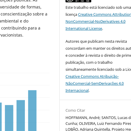
iversidade de formas,
Este trabalho está licenciado sob um
 conscientização sobre a
licença
Creative Commons Attribution
ambiental e do
NonCommercial-NoDerivatives 4.0
, contribuindo para a
International License
.
vacionistas.
Autores que publicam nesta revista
concordam em manter os direitos aut
e conceder à revista o direito de prim
publicação, com o trabalho
simultaneamente licenciado sob a Li
Creative Commons Atribuição-
NãoComercial-SemDerivações 4.0
Internacional
.
Como Citar
HOFFMANN, André; SANTOS, Lucas d
Cunha; OLIVEIRA, Luiz Fernando Pires
LOBÃO, Adriana Quintella. Projeto He