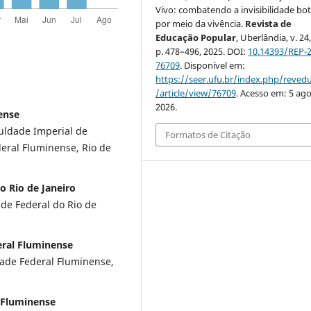
Vivo: combatendo a invisibilidade bo
por meio da vivência.
Revista de
Educação Popular
, Uberlândia, v. 24,
p. 478–496, 2025. DOI:
10.14393/REP-
76709
. Disponível em:
https://seer.ufu.br/index.php/reve
/article/view/76709
. Acesso em: 5 ago
2026.
ense
uldade Imperial de
Formatos de Citação
deral Fluminense, Rio de
o Rio de Janeiro
de Federal do Rio de
eral Fluminense
dade Federal Fluminense,
l Fluminense