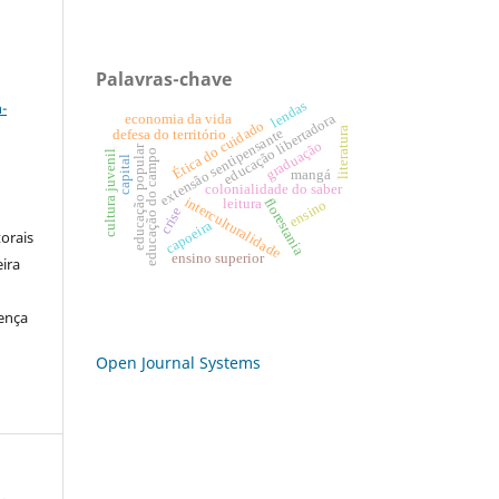
Palavras-chave
a
lendas
-
educação libertadora
economia da vida
Ética do cuidado
literatura
extensão sentipensante
defesa do território
graduação
educação popular
educação do campo
cultura juvenil
capital
mangá
colonialidade do saber
interculturalidade
florestania
leitura
ensino
crise
capoeira
orais
ensino superior
eira
cença
Open Journal Systems