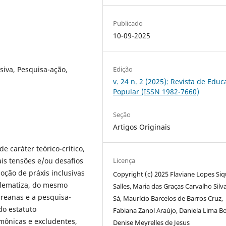
Publicado
10-09-2025
Edição
siva, Pesquisa-ação,
v. 24 n. 2 (2025): Revista de Edu
Popular (ISSN 1982-7660)
Seção
Artigos Originais
e caráter teórico-crítico,
Licença
pais tensões e/ou desafios
oção de práxis inclusivas
Copyright (c) 2025 Flaviane Lopes Siq
blematiza, do mesmo
Salles, Maria das Graças Carvalho Silv
ireanas e a pesquisa-
Sá, Maurício Barcelos de Barros Cruz,
do estatuto
Fabiana Zanol Araújo, Daniela Lima Bo
mônicas e excludentes,
Denise Meyrelles de Jesus