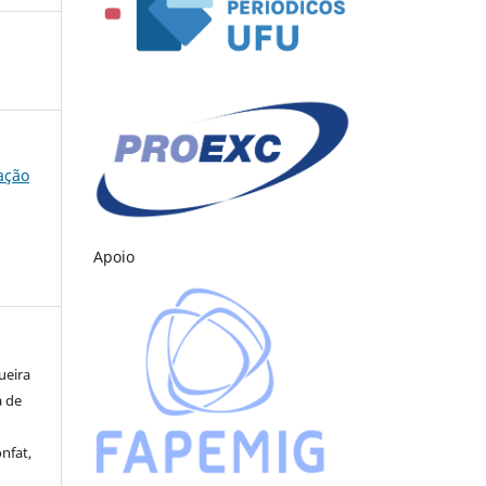
cação
Apoio
ueira
a de
nfat,