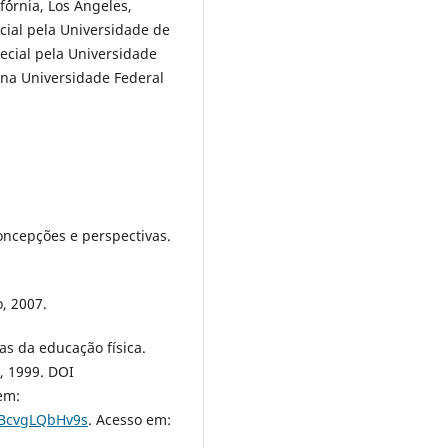
´órnia, Los Angeles,
ial pela Universidade de
ecial pela Universidade
a na Universidade Federal
oncepções e perspectivas.
o, 2007.
as da educação física.
, 1999. DOI
em:
BBcvgLQbHv9s
. Acesso em: