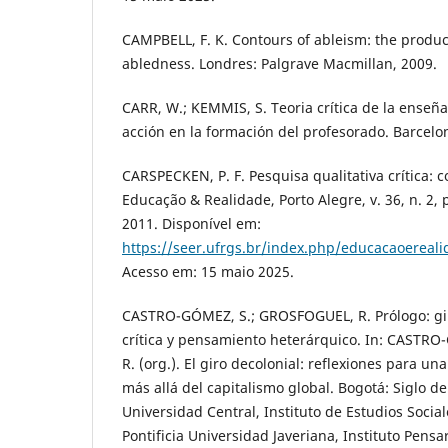
CAMPBELL, F. K. Contours of ableism: the product
abledness. Londres: Palgrave Macmillan, 2009.
CARR, W.; KEMMIS, S. Teoria crítica de la enseña
acción en la formación del profesorado. Barcelo
CARSPECKEN, P. F. Pesquisa qualitativa crítica: c
Educação & Realidade, Porto Alegre, v. 36, n. 2,
2011. Disponível em:
https://seer.ufrgs.br/index.php/educacaoereali
Acesso em: 15 maio 2025.
CASTRO-GÓMEZ, S.; GROSFOGUEL, R. Prólogo: giro
crítica y pensamiento heterárquico. In: CASTR
R. (org.). El giro decolonial: reflexiones para u
más allá del capitalismo global. Bogotá: Siglo d
Universidad Central, Instituto de Estudios Soci
Pontificia Universidad Javeriana, Instituto Pensar