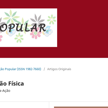
ação Popular (ISSN 1982-7660)
/
Artigos Originais
ão Física
sa-Ação