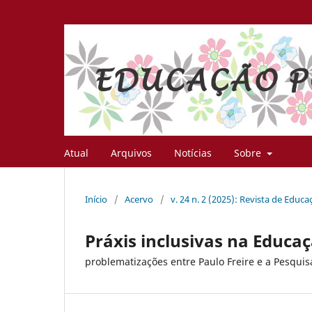
Atual
Arquivos
Notícias
Sobre
Início
/
Acervo
/
v. 24 n. 2 (2025): Revista de Educ
Práxis inclusivas na Educaç
problematizações entre Paulo Freire e a Pesqui