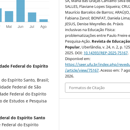
SÁ, Maria das Graças Carvalho Silva d
SALLES, Flaviane Lopes Siqueira; CRU
Maurício Barcelos de Barros; ARAÚJO,
Fabiana Zanol; BONFAT, Daniela Lima
JESUS, Denise Meyrelles de. Práxis
inclusivas na Educação Física:
problematizações entre Paulo Freire e
Pesquisa-Ação.
Revista de Educaçã
Popular
, Uberlândia, v. 24, n. 2, p. 12
2025. DOI:
10.14393/REP-2025-75167
.
Disponível em:
https://seer.ufu.br/index.php/reve
dade Federal do Espírito
/article/view/75167
. Acesso em: 7 ago
2026.
o Espírito Santo, Brasil;
idade Federal de São
Formatos de Citação
dade Federal do Espírito
eo de Estudos e Pesquisa
deral do Espírito Santo
Federal do Espírito