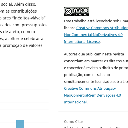
social. Além disso,
om as contribuições
lares “inéditos-viáveis”
Este trabalho está licenciado sob um
licados com pressupostos
licença
Creative Commons Attribution
s de afeto, como o
NonCommercial-NoDerivatives 4.0
s, acolher e celebrar a
International License
.
 à promoção de valores
Autores que publicam nesta revista
concordam em manter os direitos aut
e conceder à revista o direito de prim
publicação, com o trabalho
simultaneamente licenciado sob a Li
Creative Commons Atribuição-
NãoComercial-SemDerivações 4.0
Internacional
.
Como Citar