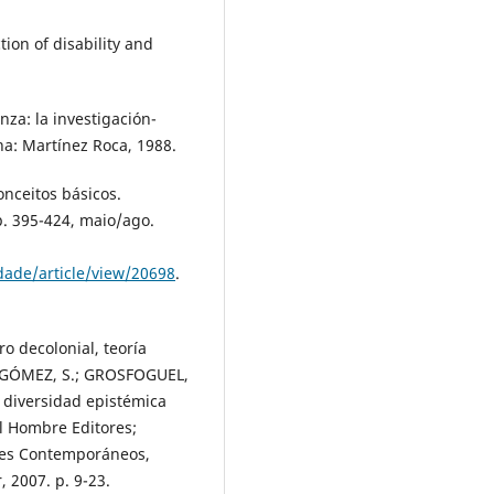
ion of disability and
nza: la investigación-
na: Martínez Roca, 1988.
onceitos básicos.
 p. 395-424, maio/ago.
dade/article/view/20698
.
 decolonial, teoría
O-GÓMEZ, S.; GROSFOGUEL,
na diversidad epistémica
el Hombre Editores;
ales Contemporáneos,
, 2007. p. 9-23.