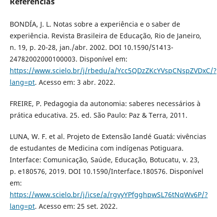
Referências
BONDÍA, J. L. Notas sobre a experiência e o saber de
experiência. Revista Brasileira de Educação, Rio de Janeiro,
n. 19, p. 20-28, jan./abr. 2002. DOI 10.1590/S1413-
24782002000100003. Disponível em:
https://www.scielo.br/j/rbedu/a/Ycc5QDzZKcYVspCNspZVDxC/?
lang=pt
. Acesso em: 3 abr. 2022.
FREIRE, P. Pedagogia da autonomia: saberes necessários à
prática educativa. 25. ed. São Paulo: Paz & Terra, 2011.
LUNA, W. F. et al. Projeto de Extensão Iandé Guatá: vivências
de estudantes de Medicina com indígenas Potiguara.
Interface: Comunicação, Saúde, Educação, Botucatu, v. 23,
p. e180576, 2019. DOI 10.1590/Interface.180576. Disponível
em:
https://www.scielo.br/j/icse/a/rgvyYPfgghpwSL76tNqWv6P/?
lang=pt
. Acesso em: 25 set. 2022.