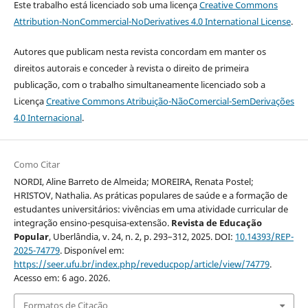
Este trabalho está licenciado sob uma licença
Creative Commons
Attribution-NonCommercial-NoDerivatives 4.0 International License
.
Autores que publicam nesta revista concordam em manter os
direitos autorais e conceder à revista o direito de primeira
publicação, com o trabalho simultaneamente licenciado sob a
Licença
Creative Commons Atribuição-NãoComercial-SemDerivações
4.0 Internacional
.
Como Citar
NORDI, Aline Barreto de Almeida; MOREIRA, Renata Postel;
HRISTOV, Nathalia. As práticas populares de saúde e a formação de
estudantes universitários: vivências em uma atividade curricular de
integração ensino-pesquisa-extensão.
Revista de Educação
Popular
, Uberlândia, v. 24, n. 2, p. 293–312, 2025. DOI:
10.14393/REP-
2025-74779
. Disponível em:
https://seer.ufu.br/index.php/reveducpop/article/view/74779
.
Acesso em: 6 ago. 2026.
Formatos de Citação