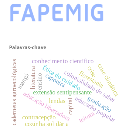
Palavras-chave
conhecimento científico
cadernetas agroecológicas
crise climática
Ética do cuidado
crise
literatura
colonialidade do saber
florestania
mangá
capoeira
ensino
extensão sentipensante
educação libertadora
graduação
educação popular
lendas
capital
leitura
contracepção
cozinha solidária