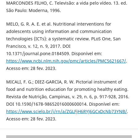
MARCONDES FILHO, C. Televisão: a vida pelo vídeo. 13. ed.
São Paulo: Moderna, 1996.
MELO, G. R. A. E. et al. Nutritional interventions for
adolescents using information and communication
technologies (ICTs): a systematic review. PLoS One, San
Francisco, v. 12, n. 9, 2017. DOI
10.1371/journal.pone.0184509. Disponível em:
https://www.ncbi.nlm.nih.gov/pmc/articles/PMC5621667/
.
Acesso em: 28 fev. 2023.
MICALI, F. G.; DIEZ-GARCIA, R. W. Pictorial instrument of
food and nutrition education for promoting healthy eating.
Revista de Nutrição, Campinas, v. 29, n. 6, p. 917-928, 2016.
DOI 10.1590/1678-98652016000600014. Disponível em:
https://www.scielo.br/j/rn/a/ZGLFjH6RYJ6GCxDcNb73YNB/
.
Acesso em: 28 fev. 2023.