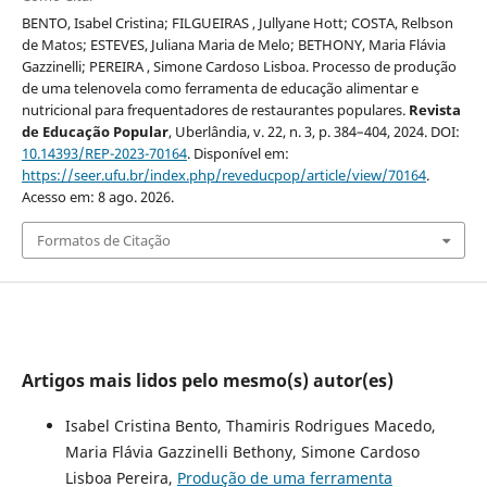
BENTO, Isabel Cristina; FILGUEIRAS , Jullyane Hott; COSTA, Relbson
de Matos; ESTEVES, Juliana Maria de Melo; BETHONY, Maria Flávia
Gazzinelli; PEREIRA , Simone Cardoso Lisboa. Processo de produção
de uma telenovela como ferramenta de educação alimentar e
nutricional para frequentadores de restaurantes populares.
Revista
de Educação Popular
, Uberlândia, v. 22, n. 3, p. 384–404, 2024. DOI:
10.14393/REP-2023-70164
. Disponível em:
https://seer.ufu.br/index.php/reveducpop/article/view/70164
.
Acesso em: 8 ago. 2026.
Formatos de Citação
Artigos mais lidos pelo mesmo(s) autor(es)
Isabel Cristina Bento, Thamiris Rodrigues Macedo,
Maria Flávia Gazzinelli Bethony, Simone Cardoso
Lisboa Pereira,
Produção de uma ferramenta