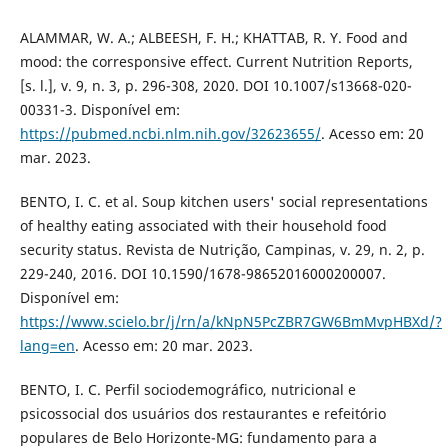
ALAMMAR, W. A.; ALBEESH, F. H.; KHATTAB, R. Y. Food and
mood: the corresponsive effect. Current Nutrition Reports,
[s. l.], v. 9, n. 3, p. 296-308, 2020. DOI 10.1007/s13668-020-
00331-3. Disponível em:
https://pubmed.ncbi.nlm.nih.gov/32623655/
. Acesso em: 20
mar. 2023.
BENTO, I. C. et al. Soup kitchen users' social representations
of healthy eating associated with their household food
security status. Revista de Nutrição, Campinas, v. 29, n. 2, p.
229-240, 2016. DOI 10.1590/1678-98652016000200007.
Disponível em:
https://www.scielo.br/j/rn/a/kNpN5PcZBR7GW6BmMvpHBXd/?
lang=en
. Acesso em: 20 mar. 2023.
BENTO, I. C. Perfil sociodemográfico, nutricional e
psicossocial dos usuários dos restaurantes e refeitório
populares de Belo Horizonte-MG: fundamento para a