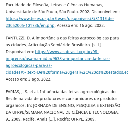
Faculdade de Filosofia, Letras e Ciências Humanas,
Universidade de São Paulo, São Paulo, 2002. Disponível em:
https://www.teses.usp.br/teses/disponiveis/8/8131/tde-
23052005-101736/en.php
. Acesso em: 16 ago. 2022.
FANTUZZI, D. A importância das feiras agroecológicas para
as cidades. Articulação Semiárido Brasileiro, [s. l.].
Disponível em:
https://www.asabrasil.org.br/98-
imprensa/asa-na-midia/9638-a-importancia-da-feiras-
agroecologicas-para-as-
cidades#:~:text=De%20forma%20geral%2C%20os%20estados,
Acesso em: 3 ago. 2022.
FARIAS, J. S. et al. Influência das feiras agroecológicas do
Recife na vida de produtores e consumidores de produtos
orgânicos. In: JORNADA DE ENSINO, PESQUISA E EXTENSÃO
DA UFRPE/SEMANA NACIONAL DE CIÊNCIA E TECNOLOGIA,
9., 2009, Recife. Anais [...]. Recife: UFRPE, 2009.