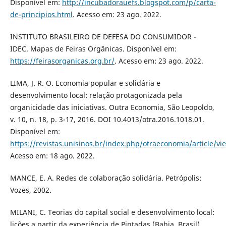
Disponível em:
http://incubadorauefs.blogspot.com/p/carta-
de-principios.html
. Acesso em: 23 ago. 2022.
INSTITUTO BRASILEIRO DE DEFESA DO CONSUMIDOR -
IDEC. Mapas de Feiras Orgânicas. Disponível em:
https://feirasorganicas.org.br/
. Acesso em: 23 ago. 2022.
LIMA, J. R. O. Economia popular e solidária e
desenvolvimento local: relação protagonizada pela
organicidade das iniciativas. Outra Economia, São Leopoldo,
v. 10, n. 18, p. 3-17, 2016. DOI 10.4013/otra.2016.1018.01.
Disponível em:
https://revistas.unisinos.br/index.php/otraeconomia/article/vi
Acesso em: 18 ago. 2022.
MANCE, E. A. Redes de colaboração solidária. Petrópolis:
Vozes, 2002.
MILANI, C. Teorias do capital social e desenvolvimento local:
lições a partir da experiência de Pintadas (Bahia, Brasil).