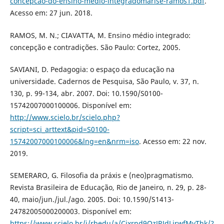
concepcao-do-ensino-medio-integradomarise-ramos1.pdf
.
Acesso em: 27 jun. 2018.
RAMOS, M. N.; CIAVATTA, M. Ensino médio integrado:
concepção e contradições. São Paulo: Cortez, 2005.
SAVIANI, D. Pedagogia: o espaço da educação na
universidade. Cadernos de Pesquisa, São Paulo, v. 37, n.
130, p. 99-134, abr. 2007. Doi: 10.1590/S0100-
15742007000100006. Disponível em:
http://www.scielo.br/scielo.php?
script=sci_arttext&pid=S0100-
15742007000100006&lng=en&nrm=iso
. Acesso em: 22 nov.
2019.
SEMERARO, G. Filosofia da práxis e (neo)pragmatismo.
Revista Brasileira de Educação, Rio de Janeiro, n. 29, p. 28-
40, maio/jun./jul./ago. 2005. Doi: 10.1590/S1413-
24782005000200003. Disponível em:
https://www.scielo.br/j/rbedu/a/Cjxrnd9QzJRJdLjrwfMyThk/?