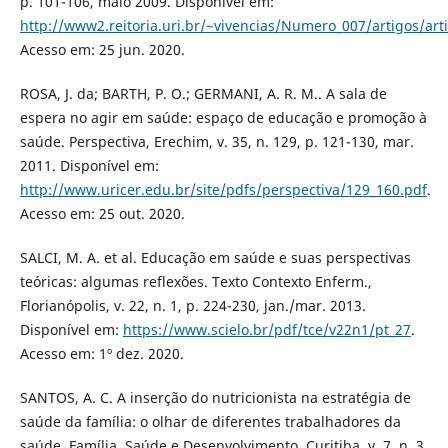
p. 101-106, maio 2009. Disponível em:
http://www2.reitoria.uri.br/~vivencias/Numero_007/artigos/art
Acesso em: 25 jun. 2020.
ROSA, J. da; BARTH, P. O.; GERMANI, A. R. M.. A sala de
espera no agir em saúde: espaço de educação e promoção à
saúde. Perspectiva, Erechim, v. 35, n. 129, p. 121-130, mar.
2011. Disponível em:
http://www.uricer.edu.br/site/pdfs/perspectiva/129_160.pdf
.
Acesso em: 25 out. 2020.
SALCI, M. A. et al. Educação em saúde e suas perspectivas
teóricas: algumas reflexões. Texto Contexto Enferm.,
Florianópolis, v. 22, n. 1, p. 224-230, jan./mar. 2013.
Disponível em:
https://www.scielo.br/pdf/tce/v22n1/pt_27
.
Acesso em: 1º dez. 2020.
SANTOS, A. C. A inserção do nutricionista na estratégia de
saúde da família: o olhar de diferentes trabalhadores da
saúde. Família, Saúde e Desenvolvimento, Curitiba, v. 7, n. 3,