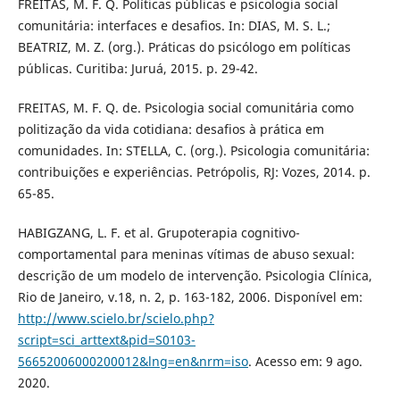
FREITAS, M. F. Q. Políticas públicas e psicologia social
comunitária: interfaces e desafios. In: DIAS, M. S. L.;
BEATRIZ, M. Z. (org.). Práticas do psicólogo em políticas
públicas. Curitiba: Juruá, 2015. p. 29-42.
FREITAS, M. F. Q. de. Psicologia social comunitária como
politização da vida cotidiana: desafios à prática em
comunidades. In: STELLA, C. (org.). Psicologia comunitária:
contribuições e experiências. Petrópolis, RJ: Vozes, 2014. p.
65-85.
HABIGZANG, L. F. et al. Grupoterapia cognitivo-
comportamental para meninas vítimas de abuso sexual:
descrição de um modelo de intervenção. Psicologia Clínica,
Rio de Janeiro, v.18, n. 2, p. 163-182, 2006. Disponível em:
http://www.scielo.br/scielo.php?
script=sci_arttext&pid=S0103-
56652006000200012&lng=en&nrm=iso
. Acesso em: 9 ago.
2020.