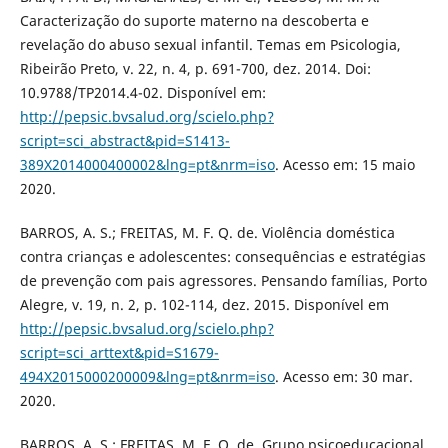
Caracterização do suporte materno na descoberta e
revelação do abuso sexual infantil. Temas em Psicologia,
Ribeirão Preto, v. 22, n. 4, p. 691-700, dez. 2014. Doi:
10.9788/TP2014.4-02. Disponível em:
http://pepsic.bvsalud.org/scielo.php?
script=sci_abstract&pid=S1413-
389X2014000400002&lng=pt&nrm=iso
. Acesso em: 15 maio
2020.
BARROS, A. S.; FREITAS, M. F. Q. de. Violência doméstica
contra crianças e adolescentes: consequências e estratégias
de prevenção com pais agressores. Pensando famílias, Porto
Alegre, v. 19, n. 2, p. 102-114, dez. 2015. Disponível em
http://pepsic.bvsalud.org/scielo.php?
script=sci_arttext&pid=S1679-
494X2015000200009&lng=pt&nrm=iso
. Acesso em: 30 mar.
2020.
BARROS, A. S.; FREITAS, M. F. Q. de. Grupo psicoeducacional