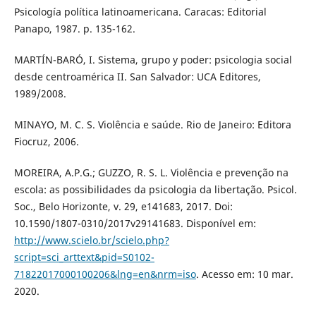
Psicología política latinoamericana. Caracas: Editorial
Panapo, 1987. p. 135-162.
MARTÍN-BARÓ, I. Sistema, grupo y poder: psicologia social
desde centroamérica II. San Salvador: UCA Editores,
1989/2008.
MINAYO, M. C. S. Violência e saúde. Rio de Janeiro: Editora
Fiocruz, 2006.
MOREIRA, A.P.G.; GUZZO, R. S. L. Violência e prevenção na
escola: as possibilidades da psicologia da libertação. Psicol.
Soc., Belo Horizonte, v. 29, e141683, 2017. Doi:
10.1590/1807-0310/2017v29141683. Disponível em:
http://www.scielo.br/scielo.php?
script=sci_arttext&pid=S0102-
71822017000100206&lng=en&nrm=iso
. Acesso em: 10 mar.
2020.