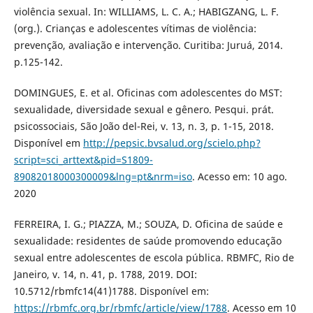
violência sexual. In: WILLIAMS, L. C. A.; HABIGZANG, L. F.
(org.). Crianças e adolescentes vítimas de violência:
prevenção, avaliação e intervenção. Curitiba: Juruá, 2014.
p.125-142.
DOMINGUES, E. et al. Oficinas com adolescentes do MST:
sexualidade, diversidade sexual e gênero. Pesqui. prát.
psicossociais, São João del-Rei, v. 13, n. 3, p. 1-15, 2018.
Disponível em
http://pepsic.bvsalud.org/scielo.php?
script=sci_arttext&pid=S1809-
89082018000300009&lng=pt&nrm=iso
. Acesso em: 10 ago.
2020
FERREIRA, I. G.; PIAZZA, M.; SOUZA, D. Oficina de saúde e
sexualidade: residentes de saúde promovendo educação
sexual entre adolescentes de escola pública. RBMFC, Rio de
Janeiro, v. 14, n. 41, p. 1788, 2019. DOI:
10.5712/rbmfc14(41)1788. Disponível em:
https://rbmfc.org.br/rbmfc/article/view/1788
. Acesso em 10