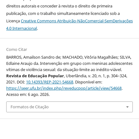
direitos autorais e conceder à revista o direito de primeira
publicação, com o trabalho simultaneamente licenciado sob a
Licença
Creative Commons Atribuição-NãoComercial-SemDerivações
4.0 Internacional
.
Como Citar
BARROS, Amailson Sandro de; MACHADO, Vit´ória Magalhães; SILVA,
Edlaine Araujo da. Intervenção em grupo com meninas adolescentes
vítimas de violência sexual: da situação-limite ao inédito-viável.
Revista de Educação Popular
, Uberlândia, v. 20, n. 1, p. 304–324,
2021. DOI:
10.14393/REP-2021-54668
. Disponível em:
https://seer.ufu.br/index.php/reveducpop/article/view/54668
.
Acesso em: 6 ago. 2026.
Formatos de Citação