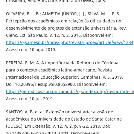
brasileira, Belo Horizonte: Editora da UFMG, 2005.
OLIVEIRA, F. L. B.; ALMEIDA-JÚNIOR, J. J.; SILVA, M. L. P. S.
Percepção dos acadêmicos em relação às dificuldades no
desenvolvimento de projetos de extensão universitária. Rev.
Ciênc. Ext. São Paulo, v. 12, n. 2, 2016. Disponível em:
https://ojs.unesp.br/index.php/revista_proex/article/view/1234
Acesso em: 10 ago. 2019.
PEREIRA, E. M. A. A importância da Reforma de Córdoba
para o contexto acadêmico latino-americano. Revista
Internacional de Educação Superior, Campinas, v. 5, 2019.
Doi: 10.20396/riesup.v5i0.8653900. Disponível em:
https://periodicos.sbu.unicamp.br/ojs/index.php/riesup/articl
Acesso em: 10 jul. 2019.
SANTOS, A. B. et al. Extensão universitária: a visão de
acadêmicos da Universidade do Estado de Santa Catarina
(UDESC). Em Extensão, v. 12, n. 2, p. 9-22, 2013. Doi:
10.14393/REE-v12n22013_art01. Disponível em: