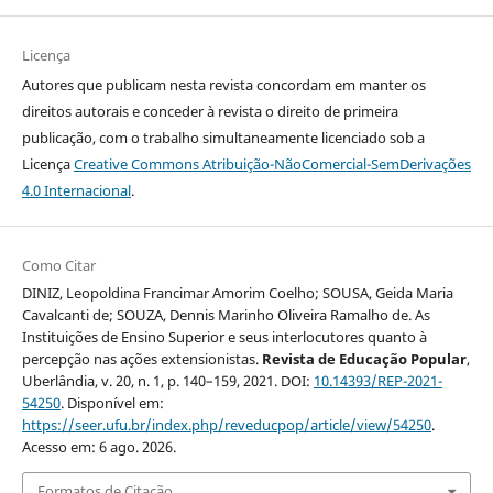
Licença
Autores que publicam nesta revista concordam em manter os
direitos autorais e conceder à revista o direito de primeira
publicação, com o trabalho simultaneamente licenciado sob a
Licença
Creative Commons Atribuição-NãoComercial-SemDerivações
4.0 Internacional
.
Como Citar
DINIZ, Leopoldina Francimar Amorim Coelho; SOUSA, Geida Maria
Cavalcanti de; SOUZA, Dennis Marinho Oliveira Ramalho de. As
Instituições de Ensino Superior e seus interlocutores quanto à
percepção nas ações extensionistas.
Revista de Educação Popular
,
Uberlândia, v. 20, n. 1, p. 140–159, 2021. DOI:
10.14393/REP-2021-
54250
. Disponível em:
https://seer.ufu.br/index.php/reveducpop/article/view/54250
.
Acesso em: 6 ago. 2026.
Formatos de Citação