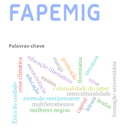
Palavras-chave
educação libertadora
literatura
mangá
graduação
florestania
crise climática
formação universitária
escrevivência
educação
ensino
crise
Ética do cuidado
colonialidade do saber
interculturalidade
extensão sentipensante
leitura
capital
lendas
multiletramentos
mulheres negras