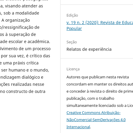
a, visando atender as
s, sob a modalidade
Edição
. A organização
v. 19 n. 2 (2020): Revista de Edu
/ressignificação de
Popular
dos à superação de
ade escolar e acadêmica.
Seção
volvimento de um processo
Relatos de experiência
or sua vez, é crítico das
e uma práxis crítica
Licença
 o ser humano e o mundo,
endizagem dialógico e
Autores que publicam nesta revista
ruções realizadas nesse
concordam em manter os direitos aut
 no constructo de outra
e conceder à revista o direito de prim
publicação, com o trabalho
simultaneamente licenciado sob a Li
Creative Commons Atribuição-
NãoComercial-SemDerivações 4.0
Internacional
.