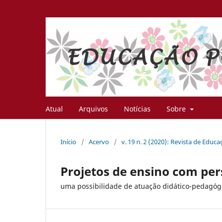
Atual
Arquivos
Notícias
Sobre
Início
/
Acervo
/
v. 19 n. 2 (2020): Revista de Educ
Projetos de ensino com per
uma possibilidade de atuação didático-pedagó