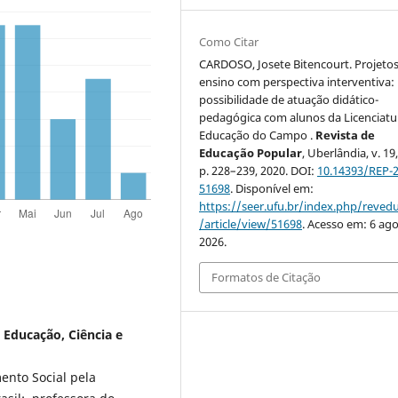
Como Citar
CARDOSO, Josete Bitencourt. Projeto
ensino com perspectiva interventiva
possibilidade de atuação didático-
pedagógica com alunos da Licenciat
Educação do Campo .
Revista de
Educação Popular
, Uberlândia, v. 19,
p. 228–239, 2020. DOI:
10.14393/REP-
51698
. Disponível em:
https://seer.ufu.br/index.php/reve
/article/view/51698
. Acesso em: 6 ago
2026.
Formatos de Citação
 Educação, Ciência e
ento Social pela