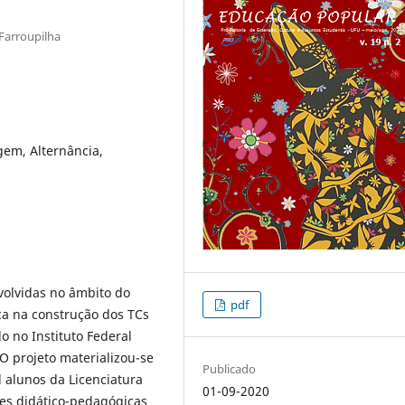
 Farroupilha
gem, Alternância,
nvolvidas no âmbito do
pdf
ca na construção dos TCs
o no Instituto Federal
O projeto materializou-se
Publicado
l alunos da Licenciatura
01-09-2020
s didático-pedagógicas