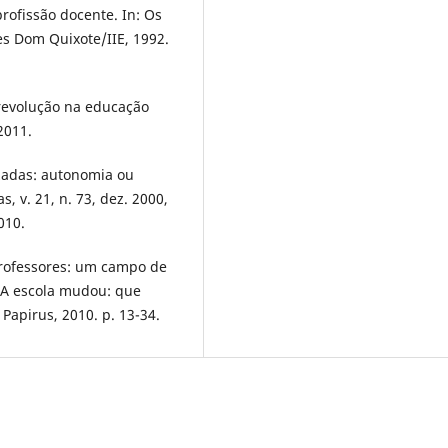
rofissão docente. In: Os
es Dom Quixote/IIE, 1992.
 revolução na educação
2011.
izadas: autonomia ou
 v. 21, n. 73, dez. 2000,
010.
 professores: um campo de
). A escola mudou: que
Papirus, 2010. p. 13-34.