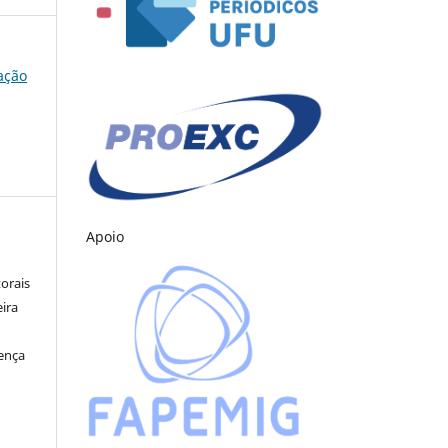
cação
Apoio
orais
eira
cença