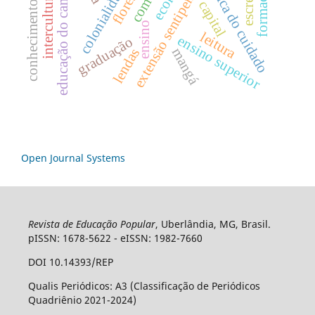
conhecimento científico
interculturalidade
extensão sentipensante
educação do campo
Ética do cuidado
capital
ensino
leitura
ensino superior
graduação
mangá
lendas
Open Journal Systems
Revista de Educação Popular
, Uberlândia, MG, Brasil.
pISSN: 1678-5622 - eISSN: 1982-7660
DOI 10.14393/REP
Qualis Periódicos: A3 (Classificação de Periódicos
Quadriênio 2021-2024)