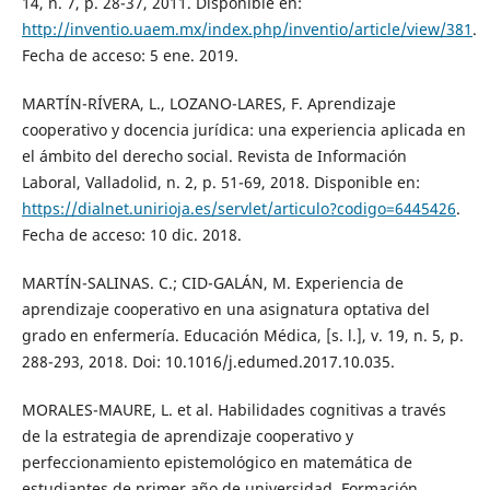
14, n. 7, p. 28-37, 2011. Disponible en:
http://inventio.uaem.mx/index.php/inventio/article/view/381
.
Fecha de acceso: 5 ene. 2019.
MARTÍN-RÍVERA, L., LOZANO-LARES, F. Aprendizaje
cooperativo y docencia jurídica: una experiencia aplicada en
el ámbito del derecho social. Revista de Información
Laboral, Valladolid, n. 2, p. 51-69, 2018. Disponible en:
https://dialnet.unirioja.es/servlet/articulo?codigo=6445426
.
Fecha de acceso: 10 dic. 2018.
MARTÍN-SALINAS. C.; CID-GALÁN, M. Experiencia de
aprendizaje cooperativo en una asignatura optativa del
grado en enfermería. Educación Médica, [s. l.], v. 19, n. 5, p.
288-293, 2018. Doi: 10.1016/j.edumed.2017.10.035.
MORALES-MAURE, L. et al. Habilidades cognitivas a través
de la estrategia de aprendizaje cooperativo y
perfeccionamiento epistemológico en matemática de
estudiantes de primer año de universidad. Formación