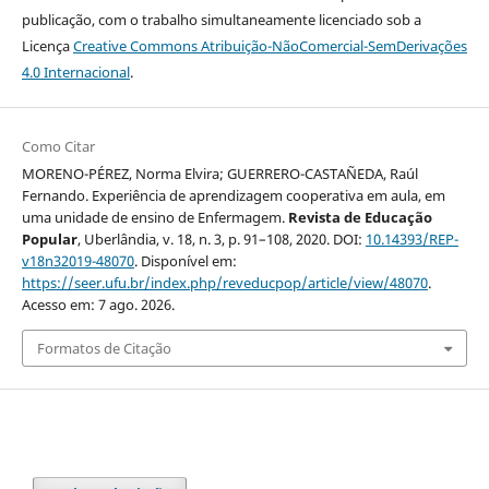
publicação, com o trabalho simultaneamente licenciado sob a
Licença
Creative Commons Atribuição-NãoComercial-SemDerivações
4.0 Internacional
.
Como Citar
MORENO-PÉREZ, Norma Elvira; GUERRERO-CASTAÑEDA, Raúl
Fernando. Experiência de aprendizagem cooperativa em aula, em
uma unidade de ensino de Enfermagem.
Revista de Educação
Popular
, Uberlândia, v. 18, n. 3, p. 91–108, 2020. DOI:
10.14393/REP-
v18n32019-48070
. Disponível em:
https://seer.ufu.br/index.php/reveducpop/article/view/48070
.
Acesso em: 7 ago. 2026.
Formatos de Citação