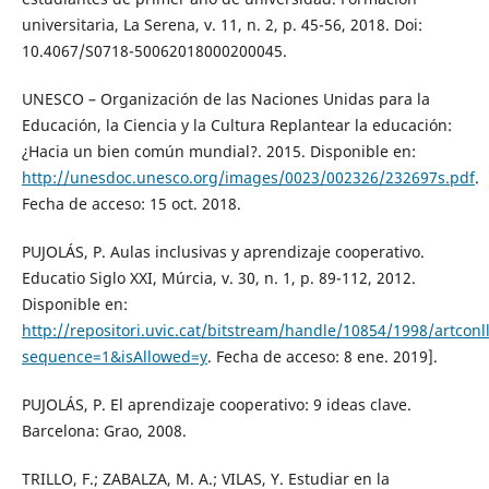
universitaria, La Serena, v. 11, n. 2, p. 45-56, 2018. Doi:
10.4067/S0718-50062018000200045.
UNESCO – Organización de las Naciones Unidas para la
Educación, la Ciencia y la Cultura Replantear la educación:
¿Hacia un bien común mundial?. 2015. Disponible en:
http://unesdoc.unesco.org/images/0023/002326/232697s.pdf
.
Fecha de acceso: 15 oct. 2018.
PUJOLÁS, P. Aulas inclusivas y aprendizaje cooperativo.
Educatio Siglo XXI, Múrcia, v. 30, n. 1, p. 89-112, 2012.
Disponible en:
http://repositori.uvic.cat/bitstream/handle/10854/1998/artconl
sequence=1&isAllowed=y
. Fecha de acceso: 8 ene. 2019].
PUJOLÁS, P. El aprendizaje cooperativo: 9 ideas clave.
Barcelona: Grao, 2008.
TRILLO, F.; ZABALZA, M. A.; VILAS, Y. Estudiar en la