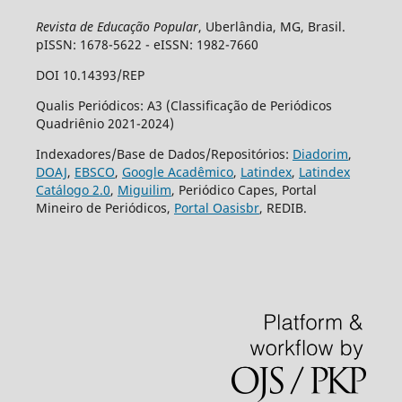
Revista de Educação Popular
, Uberlândia, MG, Brasil.
pISSN: 1678-5622 - eISSN: 1982-7660
DOI 10.14393/REP
Qualis Periódicos: A3 (Classificação de Periódicos
Quadriênio 2021-2024)
Indexadores/Base de Dados/Repositórios:
Diadorim
,
DOAJ
,
EBSCO
,
Google Acadêmico
,
Latindex
,
Latindex
Catálogo 2.0
,
Miguilim
, Periódico Capes, Portal
Mineiro de Periódicos,
Portal Oasisbr
, REDIB.